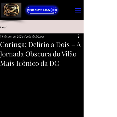
Post
31 de out. de 2024
4 min de leitura
Coringa: Delírio a Dois – A
Jornada Obscura do Vilão
Mais Icônico da DC