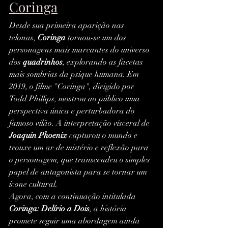
Coringa
Desde sua primeira aparição nas 
telonas, 
Coringa
 tornou-se um dos 
personagens mais marcantes do universo 
dos 
quadrinhos
, explorando as facetas 
mais sombrias da psique humana. Em 
2019, o filme "Coringa", dirigido por 
Todd Phillips, mostrou ao público uma 
perspectiva única e perturbadora do 
famoso vilão. A interpretação visceral de 
Joaquin Phoenix
 capturou o mundo e 
trouxe um ar de mistério e reflexão para 
o personagem, que transcendeu o simples 
papel de antagonista para se tornar um 
ícone cultural.
Agora, com a continuação intitulada 
Coringa: Delírio a Dois
, a história 
promete seguir uma abordagem ainda 