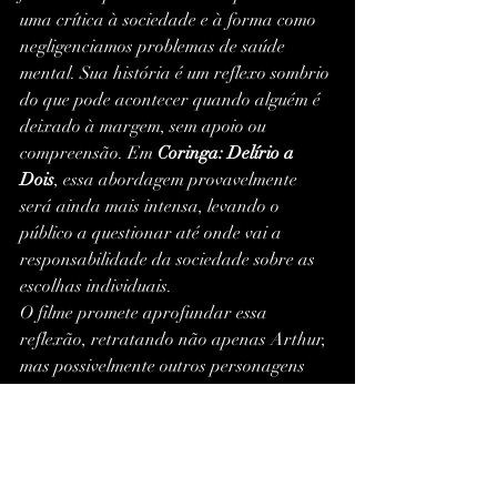
uma crítica à sociedade e à forma como 
negligenciamos problemas de saúde 
mental. Sua história é um reflexo sombrio 
do que pode acontecer quando alguém é 
deixado à margem, sem apoio ou 
compreensão. Em 
Coringa: Delírio a 
Dois
, essa abordagem provavelmente 
será ainda mais intensa, levando o 
público a questionar até onde vai a 
responsabilidade da sociedade sobre as 
escolhas individuais.
O filme promete aprofundar essa 
reflexão, retratando não apenas Arthur, 
mas possivelmente outros personagens 
que também carregam traumas e 
ressentimentos. A ideia de que a loucura 
pode ser um fenômeno compartilhado é 
instigante e traz uma complexidade 