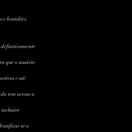
 e lentidões 
 definitivamente 
ra que o usuário 
ortivos e até 
nda tem acesso a 
 inclusive 
ntificar se o 