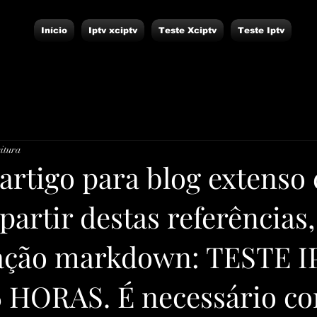
Início
Iptv xciptv
Teste Xciptv
Teste Iptv
eitura
artigo para blog extenso 
partir destas referências, 
ação markdown: TESTE I
 HORAS. É necessário co