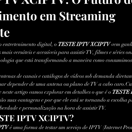
imento em Streaming 
te
ntretenimento digital, o 
TESTE IPTV XCIPTV
 vem gan
ais versáteis e acessíveis para assistir TV, filmes e séries o
cnologia que está transformando a maneira como consumimos
centenas de canais e catálogos de vídeos sob demanda diret
sar depender de uma antena ou plano de TV a cabo caro.Cu
 neste artigo vamos explorar em detalhes o que é o 
TESTE 
ão suas vantagens e por que ele está se tornando a escolha p
berdade e personalização na hora de assistir TV.
ESTE IPTV XCIPTV?
PTV
 é uma forma de testar um serviço de IPTV (Internet Proto