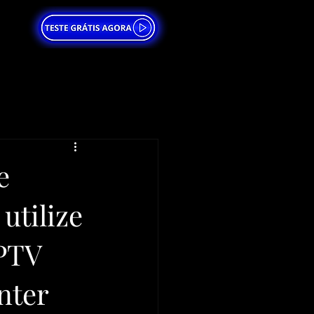
e
utilize
PTV
nter