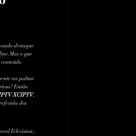
hando destaque 
nline.Mas o que 
 conteúdo 
amente na palma 
rioso? Então 
IPTV XCIPTV
, 
referida dos 
col Television), 