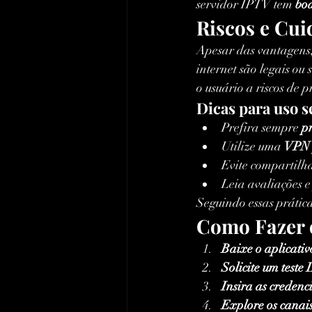
servidor IPTV tem 
boa
Riscos e Cui
Apesar das vantagens, 
internet são legais ou
o usuário a riscos de 
Dicas para uso s
Prefira sempre 
pr
Utilize uma 
VPN
Evite compartilha
Leia avaliações e
Seguindo essas prática
Como Fazer 
Baixe o aplicati
Solicite um teste
Insira as credenc
Explore os canai