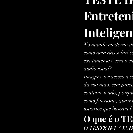
Entreten
Inteligen
No mundo moderno do e
como uma das soluções m
exatamente é essa te
audiovisual?
Imagine ter acesso a 
da sua mão, sem preci
continue lendo, porque
como funciona, quais s
usuários que buscam li
O que é o T
O 
TESTE IPTV XCI