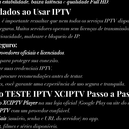
 estabilidade
, 
baixa latência
 e 
qualidade Full HD
.
dados ao Usar IPTV
é importante ressaltar que nem todos os serviços IPTV dispo
 seguros.Muitos servidores operam sem licenças de transmiss
privacidade, malware e bloqueio de IP.
eguro:
ovedores oficiais e licenciados
.
 para proteger sua conexão.
r suas credenciais IPTV.
 procure recomendações antes de testar.
s, você garante uma experiência de uso segura e tranquila.
o TESTE IPTV XCIPTV Passo a Pa
vo XCIPTV Player
 na sua loja oficial (Google Play ou site do
 IPTV
 com um provedor confiável.
iais
 (usuário, senha e URL do servidor) no app.
s
, filmes e séries disponíveis.