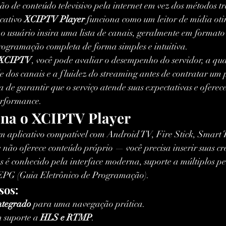
ão de conteúdo televisivo pela internet em vez dos métodos tr
cativo 
XCIPTV Player
 funciona como um leitor de mídia ot
o usuário insira uma lista de canais, geralmente em forma
rogramação completa de forma simples e intuitiva.
 XCIPTV
, você pode avaliar o desempenho do servidor, a qu
 dos canais e a fluidez do streaming antes de contratar um 
 de garantir que o serviço atende suas expectativas e oferec
erformance.
na o XCIPTV Player
um aplicativo compatível com Android TV, Fire Stick, Smart 
e não oferece conteúdo próprio — você precisa inserir suas c
é conhecido pela interface moderna, suporte a múltiplos per
EPG (Guia Eletrônico de Programação).
sos:
ntegrado
 para uma navegação prática.
 suporte a 
HLS e RTMP
.