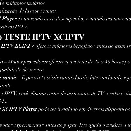
l
 e múltiplos usuários.
lização de layout e temas.
 Player
 é otimizado para desempenho, evitando travamentos
cativos IPTV.
do TESTE IPTV XCIPTV
 IPTV XCIPTV
 oferece inúmeros benefícios antes de assinar
ta
 – Muitos provedores oferecem um teste de 24 a 48 horas pa
qualidade do serviço.
s canais
 – É possível assistir canais locais, internacionais, esp
manda.
o IPTV, você elimina custos de assinatura de TV a cabo e ai
údo.
 
XCIPTV Player
 pode ser instalado em diversos dispositivos,
der experimentar antes de pagar. Isso ajuda o usuário a ide