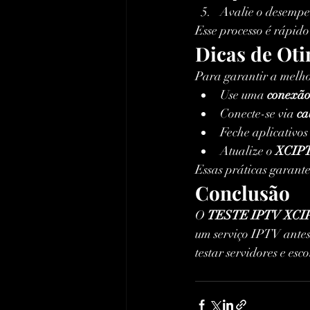
Avalie o desempen
Esse processo é rápido 
Dicas de Ot
Para garantir a melho
Use uma 
conexão
Conecte-se via 
ca
Feche aplicativo
Atualize o 
XCIPT
Essas práticas garant
Conclusão
O 
TESTE IPTV XCI
um serviço IPTV antes
testar servidores e es