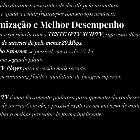
ho durante o teste antes de decidir pela assinatura.
e ajuda a evitar frustrações com serviços instáveis.
imização e Melhor Desempenho
r experiência com o 
TESTE IPTV XCIPTV
, siga estas dica
 de internet de pelo menos 20 Mbps
.
bo Ethernet
, se possível, em vez de Wi-Fi.
s em segundo plano.
V Player
 para a versão mais recente.
em streaming fluido e qualidade de imagem superior.
PTV
 é uma ferramenta poderosa para quem deseja conhecer
 de 
investir.Com
 ele, é possível explorar um universo de conte
colher o melhor provedor de forma inteligente.