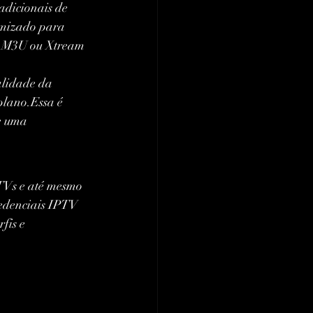
adicionais de 
imizado para 
to M3U ou Xtream 
alidade da 
plano.Essa é 
e uma 
TVs e até mesmo 
redenciais IPTV 
fis e 