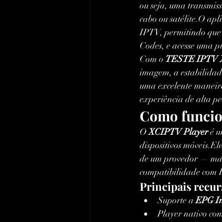
ou seja, uma transmiss
cabo ou satélite.O apli
IPTV, permitindo que 
Codes, e acesse uma p
Com o 
TESTE IPTV
imagem, a estabilidade
uma excelente maneira
experiência de alta p
Como funcio
O 
XCIPTV Player
 é 
dispositivos móveis.El
de um provedor — mas 
compatibilidade com 
Principais recur
Suporte a 
EPG I
Player nativo com