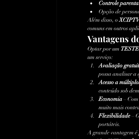
Controle parenta
Opção de persona
Além disso, o 
XCIPTV
comuns em outros apli
Vantagens 
Optar por um 
TESTE
um serviço:
Avaliação gratui
possa analisar a 
Acesso a múltiplo
conteúdo sob de
Economia
 – Com 
muito mais conte
Flexibilidade
 – O
portáteis.
A grande vantagem é po