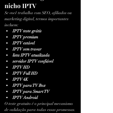
nicho IPTV
Se você trabalha com SEO, afiliados ou 
marketing digital, termos importantes 
incluem:
IPTV teste grátis
IPTV premium
IPTV estável
IPTV sem travar
lista IPTV atualizada
servidor IPTV confiável
IPTV HD
IPTV Full HD
IPTV 4K
IPTV para TV Box
IPTV para Smart TV
IPTV Android
O teste gratuito é o principal mecanismo 
de validação para todas essas promessas.