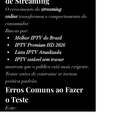
de Streaming
O crescimento do 
streaming 
online
 transformou o comportamento do 
consumidor.
Buscas por:
Melhor IPTV do Brasil
IPTV Premium HD 2026
Lista IPTV Atualizada
IPTV estável sem travar
mostram que o público está mais exigente.
Testar antes de contratar se tornou 
prática padrão.
Erros Comuns ao Fazer 
o Teste
Evite:
Testar por poucos minutos
Avaliar apenas um canal
Não testar à noite