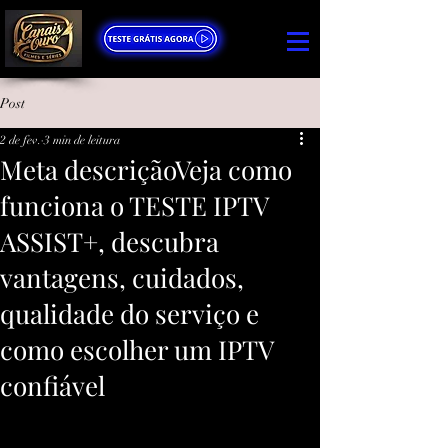
Post
2 de fev.
3 min de leitura
Meta descriçãoVeja como
funciona o TESTE IPTV
ASSIST+, descubra
vantagens, cuidados,
qualidade do serviço e
como escolher um IPTV
confiável