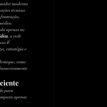
sumidor moderno 
ações técnicas 
frustração, 
médico.
ada apenas no 
édica
, a rede 
razo.É 
za, estratégia e 
destaque, como 
financeiramente 
ciente
ado para 
compara apenas 