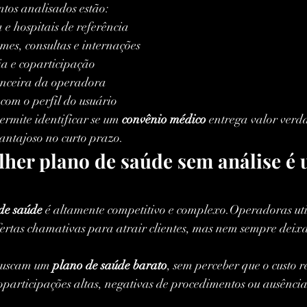
ntos analisados estão:
e hospitais de referência
es, consultas e internações
ia e coparticipação
anceira da operadora
com o perfil do usuário
ermite identificar se um 
convênio médico
 entrega valor verd
antajoso no curto prazo.
lher plano de saúde sem análise é 
de saúde
 é altamente competitivo e complexo.Operadoras ut
ertas chamativas para atrair clientes, mas nem sempre deixam
buscam um 
plano de saúde barato
, sem perceber que o custo r
participações altas, negativas de procedimentos ou ausência 