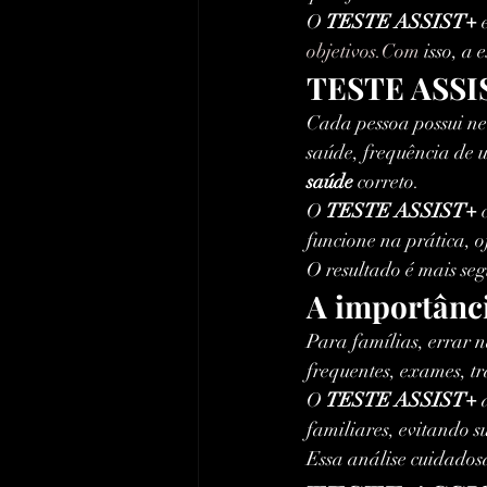
O 
TESTE ASSIST+
 
objetivos.Com
 isso, a
TESTE ASSIS
Cada pessoa possui ne
saúde, frequência de 
saúde
 correto.
O 
TESTE ASSIST+
 
funcione na prática, o
O resultado é mais seg
A importânc
Para famílias, errar n
frequentes, exames, t
O 
TESTE ASSIST+
 
familiares, evitando s
Essa análise cuidados