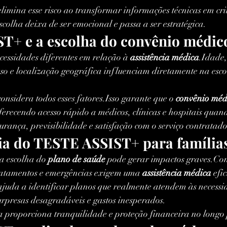
elimina esse risco ao transformar informações técnicas em crit
 escolha deixa de ser emocional e passa a ser estratégica.
T+ e a escolha do convênio médico
cessidades diferentes em relação à 
assistência médica
.Idade,
uso e localização geográfica influenciam diretamente na esco
considera todos esses fatores.Isso garante que o 
convênio méd
ferecendo acesso rápido a médicos, clínicas e hospitais quan
urança, previsibilidade e satisfação com o serviço contratado
ia do TESTE ASSIST+ para família
a escolha do 
plano de saúde
 pode gerar impactos graves.Con
ratamentos e emergências exigem uma 
assistência médica
 efi
ajuda a identificar planos que realmente atendem às necessi
urpresas desagradáveis e gastos inesperados.
a proporciona tranquilidade e proteção financeira no longo