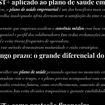
T+ aplicado ao plano de saúde em
vo, o 
plano de saúde empresarial
 é um dos benefícios mais v
olha inadequada afeta diretamente a satisfação do time e
permite que empresas avaliem o 
convênio médico
 com base em
sponível e perfil dos colaboradores.Isso reduz reclamações i
 e evita trocas frequentes de operadora.
esse método demonstram maturidade e visão estratégica.
ongo prazo: o grande diferencial d
scolher um 
plano de saúde
 pensando apenas no momento 
at
e mudam com o tempo, e o plano precisa acompanhar essa ev
avalia cenários futuros, como envelhecimento, aumento de u
porativo.Isso evita decisões temporárias e garante estabilidad