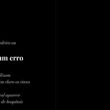
adeiro ou 
um erro 
ilizam 
 claro os riscos 
eal aparece 
de hospitais 