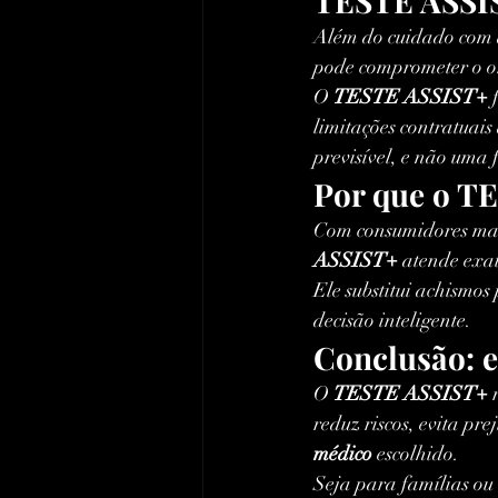
TESTE ASSIS
Além do cuidado com a
pode comprometer o or
O 
TESTE ASSIST+
 
limitações contratuais
previsível, e não uma
Por que o TE
Com consumidores mais
ASSIST+
 atende exa
Ele substitui achismos
decisão inteligente.
Conclusão: 
O 
TESTE ASSIST+
 
reduz riscos, evita pr
médico
 escolhido.
Seja para famílias ou 