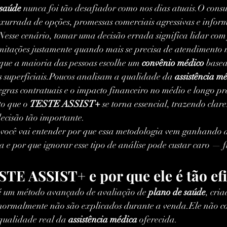
 saúde
 nunca foi tão desafiador como nos dias atuais.O con
urrada de opções, promessas comerciais agressivas e inform
r.Nesse cenário, tomar uma decisão errada significa lidar com 
limitações justamente quando mais se precisa de atendimento 
ue a maioria das pessoas escolhe um 
convênio médico
 base
s superficiais.Poucos analisam a qualidade da 
assistência m
egras contratuais e o impacto financeiro no médio e longo p
o que o 
TESTE ASSIST+
 se torna essencial, trazendo clare
ecisão tão importante.
, você vai entender por que essa metodologia vem ganhando 
a e por que ignorar esse tipo de análise pode custar caro — 
STE ASSIST+ e por que ele é tão efi
é um método avançado de avaliação de 
plano de saúde
, cri
e normalmente não são explicados durante a venda.Ele não 
qualidade real da 
assistência médica
 oferecida.