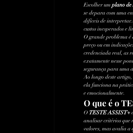
Escolher um 
plano de
se depara com uma enx
difíceis de interpreta
custos inesperados e 
O grande problema é q
preço ou em indicaçõe
credenciada real, as r
exatamente nesse pont
segurança para uma d
Ao longo deste artigo
ela funciona na prátic
e emocionalmente.
O que é o TE
O 
TESTE ASSIST+
 
analisar critérios qu
valores, mas avalia a 