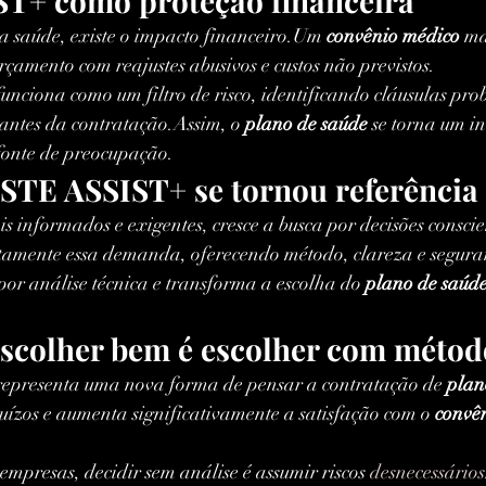
T+ como proteção financeira
 saúde, existe o impacto financeiro.Um 
convênio médico
 ma
çamento com reajustes abusivos e custos não previstos.
funciona como um filtro de risco, identificando cláusulas pro
 antes da contratação.Assim, o 
plano de saúde
 se torna um i
 fonte de preocupação.
STE ASSIST+ se tornou referência
 informados e exigentes, cresce a busca por decisões conscie
tamente essa demanda, oferecendo método, clareza e segura
 por análise técnica e transforma a escolha do 
plano de saúd
escolher bem é escolher com métod
representa uma nova forma de pensar a contratação de 
plan
ejuízos e aumenta significativamente a satisfação com o 
convên
empresas, decidir sem análise é assumir riscos 
desnecessário