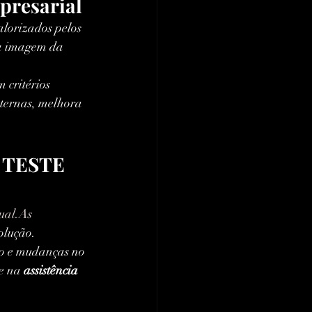
presarial
alorizados pelos 
 a imagem da 
 critérios 
nternas, melhora 
o TESTE 
ual.As
olução.
so e mudanças no 
e na 
assistência 