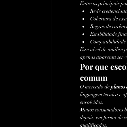
Entre os principais po
Rede credenciada 
Cobertura de exam
Regras de carênc
Estabilidade fin
Compatibilidade 
Esse nível de análise p
apenas aparenta ser v
Por que esco
comum
O mercado de 
planos 
linguagem técnica e of
envolvidos.
Muitos consumidores 
depois, em forma de co
qualificados.