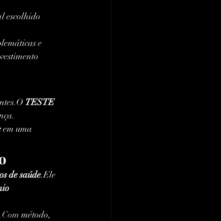
l escolhido 
blemáticas e 
nvestimento 
ntes.O 
TESTE 
nça.
e
 em uma 
o
os de saúde
.Ele 
io 
s.Com
 método, 