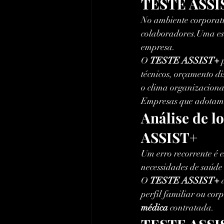
TESTE ASSIS
No ambiente corporati
colaboradores.Uma esc
empresa.
O 
TESTE ASSIST+
 
técnicos, orçamento di
o clima organizacional
Empresas que adotam 
Análise de l
ASSIST+
Um erro recorrente é e
necessidades de saúd
O 
TESTE ASSIST+
 
perfil familiar ou cor
médica
 contratada.