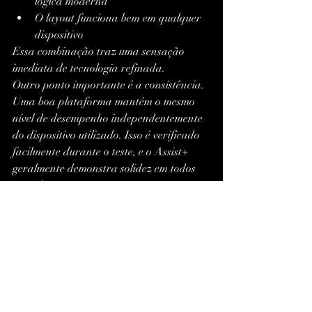
lógica moderna
O layout funciona bem em qualquer 
dispositivo
Essa combinação traz uma sensação 
imediata de tecnologia refinada.
Outro ponto importante é a consistência. 
Uma boa plataforma mantém o mesmo 
nível de desempenho independentemente 
do dispositivo utilizado. Isso é verificado 
facilmente durante o teste, e o Assist+ 
geralmente demonstra solidez em todos 
os ambientes.
A personalização também é um 
diferencial. Em muitos casos, o usuário 
pode adaptar temas, painéis, acessos, 
atalhos e preferências — transformando 
o Assist+ em uma central inteligente 
ajustável ao estilo de cada pessoa.
Quanto mais você testa, mais percebe que 