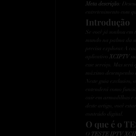
Meta descrição
: Descu
entretenimento com qu
Introdução
Se você já sonhou em t
mundo na palma da su
precisa explorar.A ca
aplicativo 
XCIPTV
 s
esse serviço. Mas será
máximo desempenho e 
Neste guia exclusivo, 
entenderá como funcio
cair em armadilhas e 
deste artigo, você es
conteúdo digital.
O que é o T
O 
TESTE IPTV
 XCI