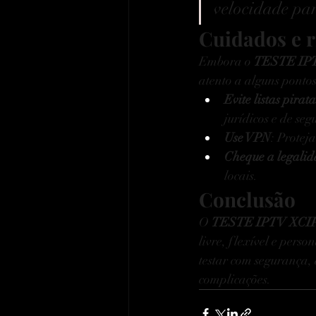
velocidade pa
Cuidados e r
Embora o 
TESTE IP
atento a alguns pontos
Evite listas pirata
jurídicos e de se
Use VPN
: Protej
Cheque a legali
locais.
Conclusão
O 
TESTE IPTV XCI
livre, flexível e pers
testar com segurança,
complicações.