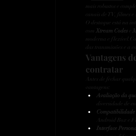
mais robustos e compl
canais de TV, filmes e
O destaque está na int
com 
Xtream Codes
 e 
M
moderna e 
flexível.C
das transmissões e a c
Vantagens d
contratar
Antes de fechar qualq
vantagens:
Avaliação da qua
diversidade de c
Compatibilidade c
Android Box e Fi
Interface Persona