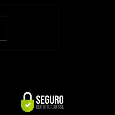
e Dream TV: Guia
leto para Avaliar
mpenho, Interface e
atibilidade