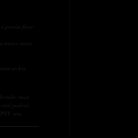
é preciso ficar 
 trazer riscos 
tam as leis 
levisão: mais 
, você poderá 
 IPTV sem 