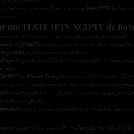
s perfis de usuário.
previamente, você evita frustrações com 
listas IPTV
 instáveis 
rometem.
ar um TESTE IPTV XCIPTV de for
riência de teste sem riscos, siga este passo a passo simples:
cedor confiável
Procure por provedores com boas avaliações, s
ste gratuito
 de pelo menos 24 a 48 horas.
Player
Disponível na Play Store e outras lojas de apps, instal
positivo.
list (M3U ou Xtream Codes)
Insira as credenciais fornecidas 
e-se de que está usando uma conexão VPN para garantir 
priva
os
Teste canais ao vivo, VOD, EPG, e outros recursos oferecid
alidade e navegação.
ontratar
Se a experiência for satisfatória, considere assinar o
r.
empre teste com conexão cabeada ou Wi-Fi de 