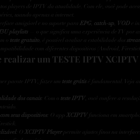
etos players de IPTV da atualidade. Com ele, você pode aces
 séries, usando apenas a internet.
erface amigável e no suporte para 
EPG
, 
catch-up
, 
VOD
 e i
3U playlists
 — o que significa uma experiência de TV por a
om
 o 
teste gratuito
, é possível avaliar a estabilidade dos 
strea
ompatibilidade com diferentes dispositivos (Android, Firesti
e realizar um TESTE IPTV XCIPTV 
uer pacote IPTV, fazer um 
teste grátis
 é fundamental. Veja a
lidade dos canais
: Com o 
teste IPTV
, você confere a resoluçã
onteúdo.
om seus dispositivos
: O app 
XCIPTV
 funciona em smartpho
restick.
lizável
: O 
XCIPTV Player
 permite ajustes finos na interface