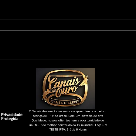
Teste Dream TV: Como
Test
Avaliar o Aplicativo, o
Comp
Desempenho e a Experiência
Dese
de Uso
Comp
O Canais de ouro é uma empresa que oferece o melhor
serviço de IPTV do Brasil. Com um sistema de alta
Qualidade, nossos clientes tem a oportunidade de
usufruir do melhor conteúdo da TV mundial. Faça um
TESTE IPTV: Grátis 6 Horas