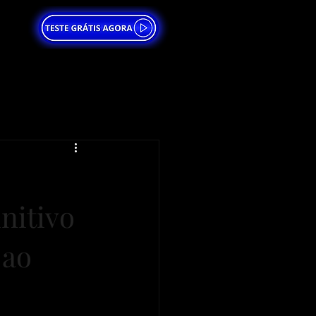
nitivo 
 ao 