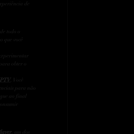
xperiência de 
de todo o 
o que você 
 experimentar 
 para obter o 
IPTV
. Você 
senciais para não 
que ao final 
consumir 
layer
, um dos 