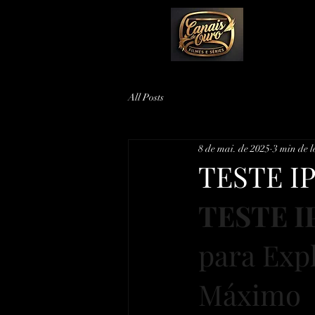
All Posts
8 de mai. de 2025
3 min de l
TESTE I
TESTE I
para Expl
Máximo