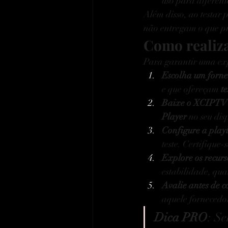
uso para diferente
Além disso, ao testar 
não entregam o que p
Como realiz
Para garantir uma expe
Escolha um forne
e que ofereçam 
te
Baixe o XCIPTV 
Player
 no seu dis
Configure a play
teste. Certifiqu
Explore os recurs
estabilidade, qu
Avalie antes de c
aquele fornecedo
Dica PRO
: S