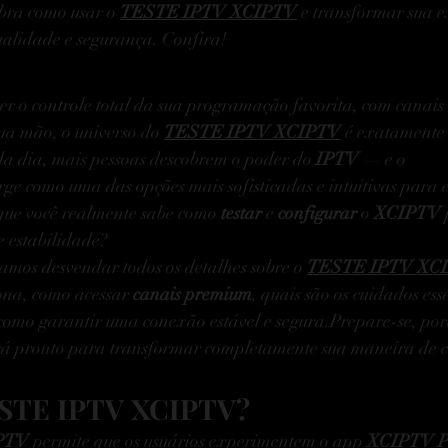
bra como usar o 
TESTE IPTV XCIPTV
 e transformar sua e
alidade e segurança. Confira!
er o controle total da sua programação favorita, com canais 
a mão, o universo do 
TESTE IPTV XCIPTV
 é exatamente 
da dia, mais pessoas descobrem o poder do 
IPTV
 — e o 
urge como uma das opções mais sofisticadas e intuitivas para
 que você realmente sabe como 
testar
 e 
configurar
 o 
XCIPTV
estabilidade?
vamos desvendar todos os detalhes sobre o 
TESTE IPTV XC
na, como acessar 
canais premium
, quais são os cuidados es
como garantir uma conexão estável e segura.Prepare-se, por
tará pronto para transformar completamente sua maneira de 
ESTE IPTV XCIPTV?
PTV
 permite que os usuários experimentem o app 
XCIPTV P