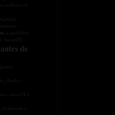
sar milhares de 
ntegração 
ssinatura 
ms
, a qualidade 
ck, Smart TV).
antes de 
lgumas 
o, fluidez e 
nes, smart TVs, 
, facilitando o 