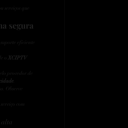
ou serviços que 
ma segura
uporte eficiente 
e o 
XCIPTV 
pelo provedor de 
cidade
.
os. Observe 
 serviço com 
alta 