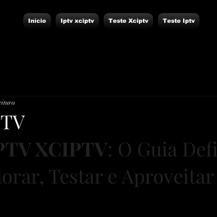
Início
Iptv xciptv
Teste Xciptv
Teste Iptv
eitura
PTV
PTV XCIPTV
: O Guia Defi
orar, Testar e Aproveitar