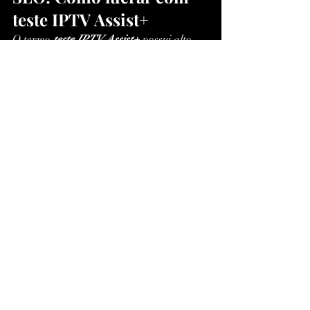
teste IPTV Assist+
O termo 
teste IPTV Assist+
 possui alto 
potencial de tráfego e monetização.
Estratégia profissional
Criar conteúdos longos e otimizados
Usar palavras-chave 
estrategicamente
Estruturar headings corretamente
Construir backlinks de autoridade
Conclusão
O 
teste IPTV Assist+
 não é apenas uma 
etapa — é o fator decisivo entre uma 
escolha errada e uma escolha inteligente.
Ele permite analisar o desempenho real 
antes de investir, evitando frustrações e 
prejuízos.