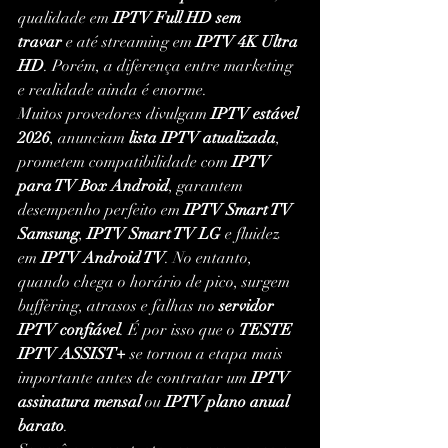
qualidade em 
IPTV Full HD sem 
travar
 e até streaming em 
IPTV 4K Ultra 
HD
. Porém, a diferença entre marketing 
e realidade ainda é enorme.
Muitos provedores divulgam 
IPTV estável 
2026
, anunciam 
lista IPTV atualizada
, 
prometem compatibilidade com 
IPTV 
para TV Box Android
, garantem 
desempenho perfeito em 
IPTV Smart TV 
Samsung
, 
IPTV Smart TV LG
 e fluidez 
em 
IPTV Android TV
. No entanto, 
quando chega o horário de pico, surgem 
buffering, atrasos e falhas no 
servidor 
IPTV confiável
. É por isso que o 
TESTE 
IPTV ASSIST+
 se tornou a etapa mais 
importante antes de contratar um 
IPTV 
assinatura mensal
 ou 
IPTV plano anual 
barato
.