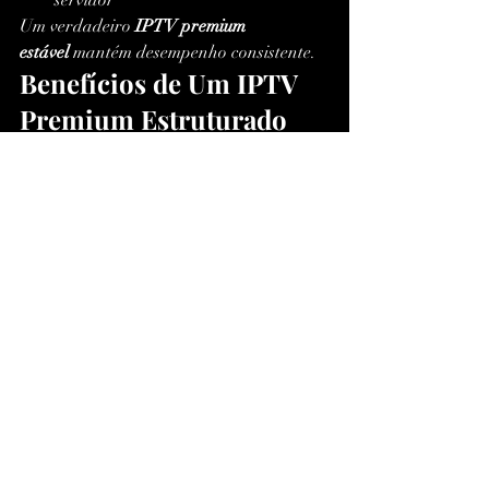
Um verdadeiro 
IPTV premium 
estável
 mantém desempenho consistente.
Benefícios de Um IPTV 
Premium Estruturado
Quando o serviço é profissional, você 
percebe:
Streaming contínuo em 
IPTV HD, 
Full HD e 4K
Zero buffering em 
IPTV esportes ao 
vivo
Atualização constante da 
lista IPTV 
atualizada 2026
Excelente desempenho em 
IPTV 
Smart TV
Compatibilidade total com 
IPTV 
Android TV
Melhor experiência com 
IPTV filmes 