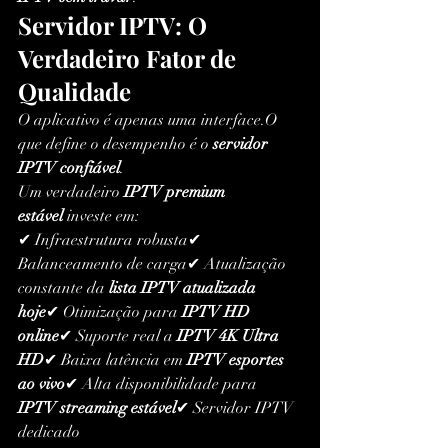
Servidor IPTV: O 
Verdadeiro Fator de 
Qualidade
O aplicativo é apenas uma interface.O 
que define o desempenho é o 
servidor 
IPTV confiável
.
Um verdadeiro 
IPTV premium 
estável
 investe em:
✔ Infraestrutura robusta✔ 
Balanceamento de carga✔ Atualização 
constante da 
lista IPTV atualizada 
hoje
✔ Otimização para 
IPTV HD 
online
✔ Suporte real a 
IPTV 4K Ultra 
HD
✔ Baixa latência em 
IPTV esportes 
ao vivo
✔ Alta disponibilidade para 
IPTV streaming estável
✔ Servidor IPTV 
dedicado