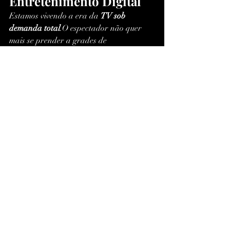
Entretenimento Digital
Estamos vivendo a era da 
TV sob 
demanda total
.O espectador não quer 
mais se prender a grades de 
programação ou contratos abusivos — 
ele quer 
liberdade, qualidade e controle 
total
.
O 
Assist Plus IPTV
 representa 
exatamente isso:uma plataforma 
moderna, acessível e escalável que 
redefine o conceito de assistir TV.
Com o 
Teste IPTV Assist Plus
, você entra 
nessa nova era sem compromisso — 
explorando todos os recursos antes de 
decidir se é o serviço ideal para você.
A sensação é de controle absoluto: você 
escolhe o conteúdo, o horário e o 
dispositivo.
Conclusão: Vale a Pena 