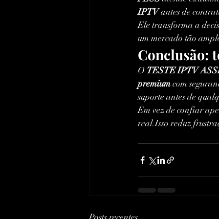
IPTV
 antes de contrat
Ele transforma a decis
um mercado tão amplo,
Conclusão: t
O 
TESTE IPTV ASS
premium
 com seguranç
suporte antes de qua
Em vez de confiar ape
real.Isso reduz frustr
Posts recentes