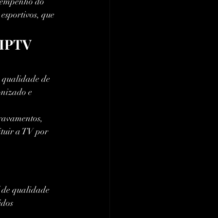
esempenho do 
 esportivos, que 
 IPTV 
a qualidade de 
onizado e 
travamentos, 
tuir a TV por 
 de qualidade 
údos 