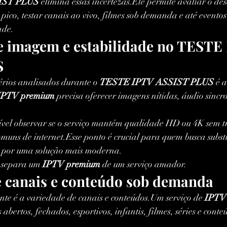
IST PLUS
 elimina essas incertezas.Ele permite avaliar o d
 pico, testar canais ao vivo, filmes sob demanda e até eventos
ade.
e imagem e estabilidade no TESTE
S
érios analisados durante o 
TESTE IPTV ASSIST PLUS
 é 
IPTV premium
 precisa oferecer imagens nítidas, áudio sincr
ssível observar se o serviço mantém qualidade HD ou 4K sem 
uns de internet.Esse ponto é crucial para quem busca substi
l por uma solução mais moderna.
e separa um 
IPTV premium
 de um serviço amador.
e canais e conteúdo sob demanda
nte é a variedade de canais e conteúdos.Um serviço de 
IPTV
 abertos, fechados, esportivos, infantis, filmes, séries e conte