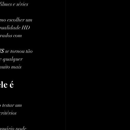
lmes e séries 
omo escolher um 
 qualidade HD 
trados com 
US
 se tornou tão 
de qualquer 
muito mais 
e é 
 testar um 
ritérios 
usuário pode 