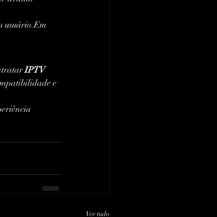
do usuário.Em 
tratar 
IPTV 
mpatibilidade e 
eriência 
Ver tudo