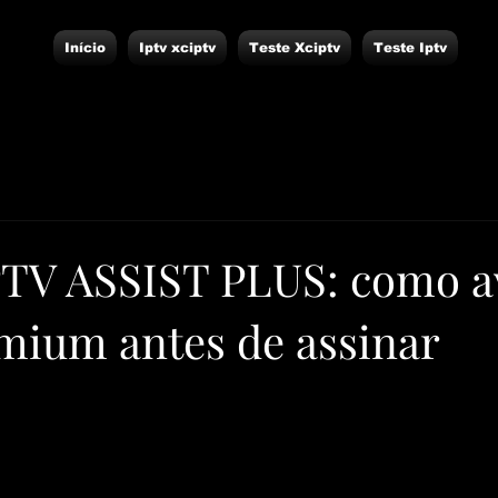
Início
Iptv xciptv
Teste Xciptv
Teste Iptv
TV ASSIST PLUS: como av
mium antes de assinar