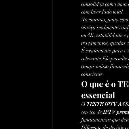
consolidou como uma da
com liberdade total.
No entanto, junto com 
serviço realmente co
ou 4K, estabilidade e 
travamentos, quedas co
É exatamente para evi
relevante.Ele permite 
compromisso financeir
consciente.
O que é o TE
essencial
O 
TESTE IPTV ASS
serviço de 
IPTV prem
fundamentais que dete
Diferente de decisões 