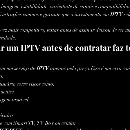
e imagem, estabilidade, variedade de canais e compatibilida
a frustrações comuns e garante que o investimento em 
IPTV
 se
 mais competitivo, testar antes de assinar deixou de ser um
ssidade.
ar um IPTV antes de contratar faz t
em um serviço de 
IPTV
 apenas pelo preço.Esse é um erro co
o.
 usuário corre riscos como:
uentes
agem instável
r
técnico
e com Smart TV, TV Box ou celular