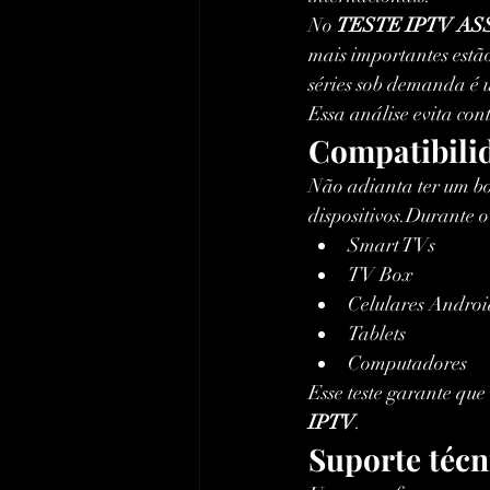
No 
TESTE IPTV AS
mais importantes estão
séries sob demanda é 
Essa análise evita con
Compatibilid
Não adianta ter um b
dispositivos.Durante o
Smart TVs
TV Box
Celulares Androi
Tablets
Computadores
Esse teste garante que 
IPTV
.
Suporte técn