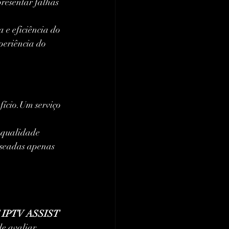
resentar falhas 
 e eficiência do 
eriência do 
fício.Um serviço 
 qualidade 
aseadas apenas 
 IPTV ASSIST 
e avaliar 