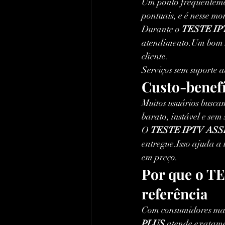
Um ponto frequenteme
pontuais, e é nesse mo
Durante o 
TESTE IP
atendimento.Um bom s
cliente.
Serviços sem suporte 
Custo-benefí
Muitos usuários busca
barato, instável e sem
O 
TESTE IPTV ASS
entregue.Isso ajuda a 
em preço.
Por que o T
referência
Com consumidores mai
PLUS
 atende exatame