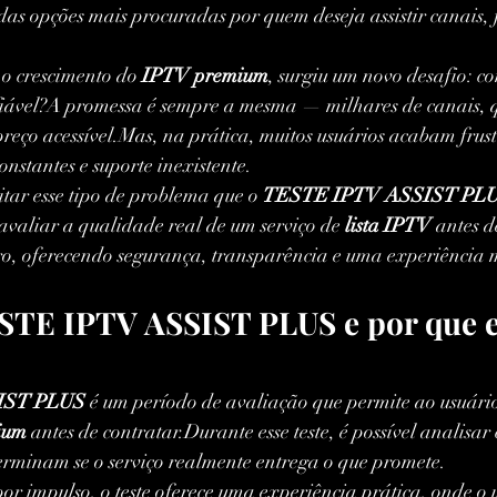
s opções mais procuradas por quem deseja assistir canais, fi
o crescimento do 
IPTV premium
, surgiu um novo desafio: c
nfiável?A promessa é sempre a mesma — milhares de canais,
preço acessível.Mas, na prática, muitos usuários acabam frus
nstantes e suporte inexistente.
tar esse tipo de problema que o 
TESTE IPTV ASSIST PL
avaliar a qualidade real de um serviço de 
lista IPTV
 antes 
o, oferecendo segurança, transparência e uma experiência 
STE IPTV ASSIST PLUS e por que el
IST PLUS
 é um período de avaliação que permite ao usuário
ium
 antes de contratar.Durante esse teste, é possível analisar c
rminam se o serviço realmente entrega o que promete.
por impulso, o teste oferece uma experiência prática, onde o 