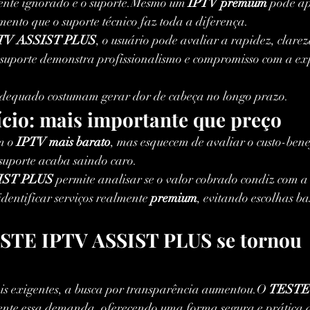
nte ignorado é o suporte.Mesmo um 
IPTV premium
 pode ap
mento que o suporte técnico faz toda a diferença.
TV ASSIST PLUS
, o usuário pode avaliar a rapidez, clareza
uporte demonstra profissionalismo e compromisso com a exp
adequado costumam gerar dor de cabeça no longo prazo.
cio: mais importante que preço
m o 
IPTV mais barato
, mas esquecem de avaliar o custo-bene
 suporte acaba saindo caro.
IST PLUS
 permite analisar se o valor cobrado condiz com a
identificar serviços realmente 
premium
, evitando escolhas b
ESTE IPTV ASSIST PLUS se tornou 
s exigentes, a busca por transparência aumentou.O 
TESTE
nte essa demanda, oferecendo uma forma segura e prática d