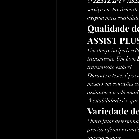
O 
TESTE IPTV ASS
serviço em horários de
exigem mais estabilid
Qualidade d
ASSIST PLU
Um dos principais crit
transmissão.Um bom 
transmissão estável.
Durante o teste, é po
mesmo em conexões com
assinatura tradiciona
A estabilidade é o qu
Variedade d
Outro fator determina
precisa oferecer canais
internacionais.