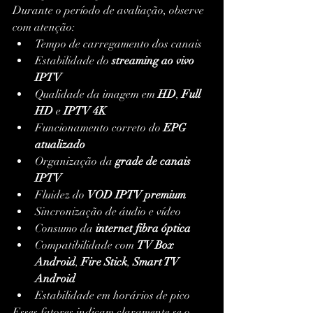
Durante o período de avaliação, observe 
com atenção:
Tempo de carregamento dos canais
Estabilidade do 
streaming ao vivo 
IPTV
Qualidade da imagem em 
HD
, 
Full 
HD
 e 
IPTV 4K
Funcionamento correto do 
EPG 
atualizado
Organização da 
grade de canais 
IPTV
Fluidez do 
VOD IPTV premium
Sincronização de áudio e vídeo
Consumo da 
internet fibra óptica
Compatibilidade com 
TV Box 
Android
, 
Fire Stick
, 
Smart TV 
Android
Estabilidade em horários de pico
Esses fatores indicam claramente se o 