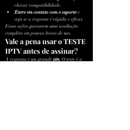
checar compatibilidade.
Entre em contato com o suporte
 e 
veja se a resposta é rápida e eficaz.
Essas ações garantem uma avaliação 
completa em poucas horas de uso.
Vale a pena usar o TESTE 
IPTV antes de assinar?
A resposta é um grande 
sim
. O teste é a 
forma mais inteligente de avaliar se o 
investimento realmente compensa. Ao 
final do período gratuito, você terá 
informações suficientes para decidir se o 
serviço atende suas expectativas ou se é 
melhor procurar outro provedor.
Conclusão
O 
teste IPTV
 é muito mais do que um 
bônus oferecido pelos fornecedores. Ele é 