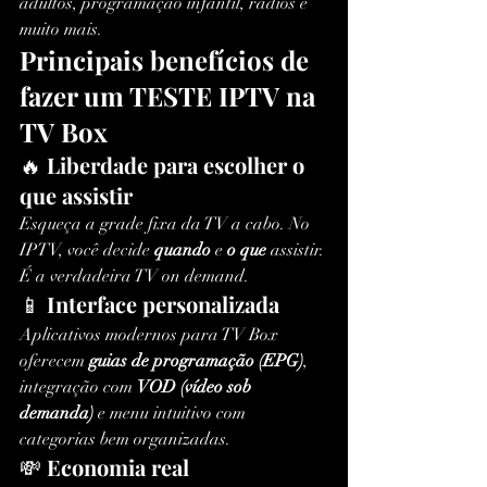
adultos, programação infantil, rádios e 
muito mais.
Principais benefícios de 
fazer um TESTE IPTV na 
TV Box
🔥 
Liberdade para escolher o 
que assistir
Esqueça a grade fixa da TV a cabo. No 
IPTV, você decide 
quando
 e 
o que
 assistir. 
É a verdadeira TV on demand.
📱 
Interface personalizada
Aplicativos modernos para TV Box 
oferecem 
guias de programação (EPG)
, 
integração com 
VOD (vídeo sob 
demanda)
 e menu intuitivo com 
categorias bem organizadas.
💸 
Economia real