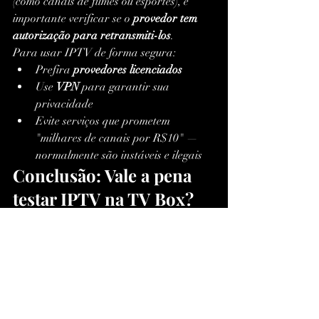
(como canais de filmes ou esportes), é 
importante verificar se o 
provedor tem 
autorização para retransmiti-los
.
Para usar IPTV de forma segura:
Prefira 
provedores licenciados
Use 
VPN
 para garantir sua 
privacidade
Evite serviços que prometem 
"milhares de canais por R$10" — 
normalmente são instáveis e ilegais
Conclusão: Vale a pena 
testar IPTV na TV Box?
Sim, vale muito! O 
teste IPTV TV Box
 é a 
maneira mais segura e prática de 
experimentar um novo universo de 
conteúdos, com mais liberdade, 
qualidade e economia. É a solução ideal 
para quem quer fugir das amarras da 