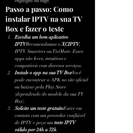
engasgos ou bugs.
Passo a passo: Como 
instalar IPTV na sua TV 
Box e fazer o teste
Escolha um bom aplicativo 
IPTV
Recomendamos o 
XCIPTV
, 
IPTV Smarters ou TiviMate. Esses 
apps são leves, intuitivos e 
compatíveis com diversos serviços.
Instale o app na sua TV Box
Você 
pode encontrar o APK no site oficial 
ou baixar pela Play Store 
(dependendo do modelo da sua TV 
Box).
Solicite um teste gratuito
Entre em 
contato com um provedor confiável 
de IPTV e peça um 
teste IPTV 
válido por 24h a 72h
.