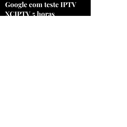
Google com teste IPTV 
XCIPTV 5 horas
O termo 
teste IPTV XCIPTV 5 horas
 tem 
alto potencial de ranqueamento e 
monetização.
Estratégia profissional
Criar conteúdos completos e 
otimizados
Usar palavras-chave naturalmente
Estruturar headings 
estrategicamente
Construir backlinks de autoridade
Conclusão
O 
teste IPTV XCIPTV 5 horas
 é um dos 
métodos mais confiáveis para avaliar um 
serviço IPTV.