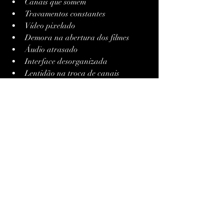
Canais que somem
Travamentos constantes
Vídeo pixelado
Demora na abertura dos filmes
Áudio atrasado
Interface desorganizada
Lentidão na troca de canais
Se até em cinco horas o serviço não 
consegue entregar estabilidade, 
definitivamente não vale sua assinatura.
Como Identificar 
Servidores Premium 
Durante o Teste
Os servidores premium são o diferencial 
de uma IPTV de alta qualidade.Você 
reconhece um servidor premium quando:
Filmes carregam imediatamente