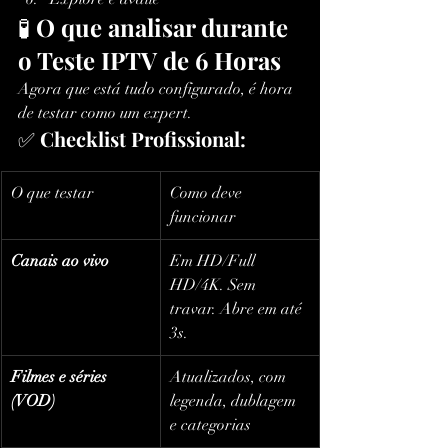
🧪 
O que analisar durante 
o Teste IPTV de 6 Horas
Agora que está tudo configurado, é hora 
de testar como um expert.
✅ 
Checklist Profissional:
O que testar
Como deve 
funcionar
Canais ao vivo
Em HD/Full 
HD/4K. Sem 
travar. Abre em até 
3s.
Filmes e séries 
Atualizados, com 
(VOD)
legenda, dublagem 
e categorias