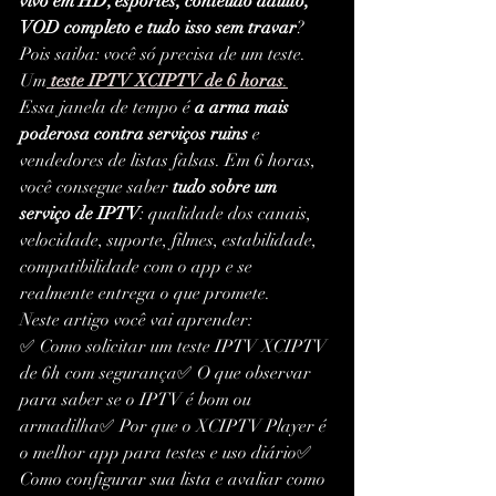
vivo em HD, esportes, conteúdo adulto, 
VOD completo e tudo isso sem travar
?
Pois saiba: você só precisa de um teste. 
Um
teste IPTV XCIPTV de 6 horas
.
Essa janela de tempo é 
a arma mais 
poderosa contra serviços ruins
 e 
vendedores de listas falsas. Em 6 horas, 
você consegue saber 
tudo sobre um 
serviço de IPTV
: qualidade dos canais, 
velocidade, suporte, filmes, estabilidade, 
compatibilidade com o app e se 
realmente entrega o que promete.
Neste artigo você vai aprender:
✅ Como solicitar um teste IPTV XCIPTV 
de 6h com segurança✅ O que observar 
para saber se o IPTV é bom ou 
armadilha✅ Por que o XCIPTV Player é 
o melhor app para testes e uso diário✅ 
Como configurar sua lista e avaliar como 