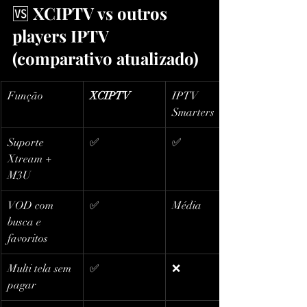
🆚 
XCIPTV vs outros 
players IPTV 
(comparativo atualizado)
Função
XCIPTV
IPTV 
Smarters
Suporte 
✅
✅
Xtream + 
M3U
VOD com 
✅
Média
busca e 
favoritos
Multi tela sem 
✅
❌
pagar