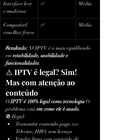
Interface leve 
✅
Média
e moderna
Compatível 
✅
Média
com Box fraca
Resultado:
 XCIPTV é o mais equilibrado 
em 
estabilidade, usabilidade e 
funcionalidades
.
⚠️ 
IPTV é legal? Sim! 
Mas com atenção ao 
conteúdo
O 
IPTV é 100% legal como tecnologia
.O 
problema está 
em como ele é usado.
🚫 Ilegal:
Transmitir conteúdo pago (ex: 
Telecine, HBO) sem licença
Vender listas com conteúdo de 