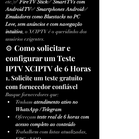
etc.)✅ 
Fire TV Stick
✅ 
Smart TVs com 
Android TV
✅ 
Smartphones Android
✅ 
Emuladores como Bluestacks no PC
Leve, sem anúncios e com navegação 
intuitiva
, o XCIPTV é o queridinho dos 
usuários exigentes.
⚙️ 
Como solicitar e 
configurar um Teste 
IPTV XCIPTV de 6 Horas
1. Solicite um teste gratuito 
com fornecedor confiável
Busque fornecedores que:
Tenham 
atendimento ativo no 
WhatsApp / Telegram
Ofereçam 
teste real de 6 horas com 
acesso completo ao conteúdo
Trabalhem com listas atualizadas, 