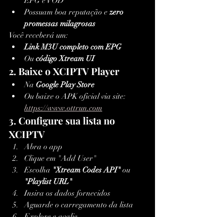
EPG e VOD
Possuam boa reputação e 
zero 
promessas milagrosas
Você receberá um:
Link M3U completo com EPG
Ou 
código Xtream UI
2. Baixe o XCIPTV Player
Na 
Google Play Store
Ou baixe o APK oficial via site: 
https://www.ottrun.com
3. Configure sua lista no 
XCIPTV
Abra o app
Clique em "Add User"
Escolha 
"Xtream Codes API"
 ou 
"Playlist URL"
Insira os dados fornecidos
Aguarde o carregamento da lista
Explore e avalie