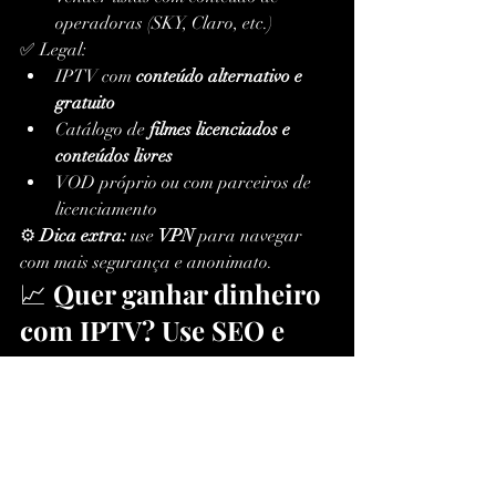
operadoras (SKY, Claro, etc.)
✅ Legal:
IPTV com 
conteúdo alternativo e 
gratuito
Catálogo de 
filmes licenciados e 
conteúdos livres
VOD próprio ou com parceiros de 
licenciamento
⚙️ 
Dica extra:
 use 
VPN
 para navegar 
com mais segurança e anonimato.
📈 
Quer ganhar dinheiro 
com IPTV? Use SEO e 
venda todos os dias
Você pode 
viver de IPTV
 com estratégias 
de SEO, autoridade e posicionamento. 
Aprenda a:
Criar 
artigos otimizados com 