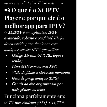
merece seu dinheiro. E isso vale ouro.
📲 
O que é o XCIPTV 
Player e por que ele é o 
melhor app para IPTV?
O 
XCIPTV
 é um 
aplicativo IPTV 
avançado, robusto e confiável
. Ele foi 
desenvolvido para funcionar com 
qualquer serviço IPTV que utilize:
Código Xtream UI (URL, login e 
senha)
Lista M3U com ou sem EPG
VOD de filmes e séries sob demanda
Guia de programação (EPG)
Canais ao vivo organizados por 
país, gênero ou tema
Funciona perfeitamente em:
✅ 
TV Box Android
 (MXQ, TX3, TX9, 