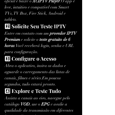
oficial e baixe o 
XCIPTV Player
.O app é 
leve, intuitivo e compatível com Smart 
TVs, TV Box, Fire Stick, Android e 
tablets.
2️⃣ Solicite Seu Teste IPTV
Entre em contato com um 
provedor IPTV 
Premium
 e solicite o 
teste gratuito de 6 
horas
.Você receberá login, senha e URL 
para configuração.
3️⃣ Configure o Acesso
Abra o aplicativo, insira os dados e 
aguarde o carregamento das listas de 
canais, filmes e séries.Em poucos 
segundos, tudo estará pronto.
4️⃣ Explore e Teste Tudo
Assista a canais ao vivo, navegue pelo 
catálogo 
VOD
, use o 
EPG
 e avalie a 
qualidade da transmissão em diferentes 