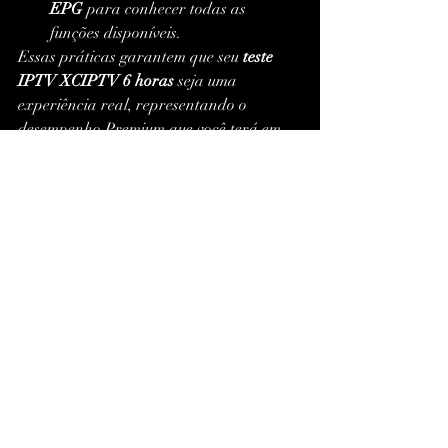
EPG
 para conhecer todas as 
funções disponíveis.
Essas práticas garantem que seu 
teste 
IPTV XCIPTV 6 horas
 seja uma 
experiência real, representando o 
desempenho Premium que você terá em 
uso contínuo.
Palavras-Chave LSI e 
Semânticas (para SEO)
IPTV Premium
XCIPTV Player
Aplicativo IPTV
IPTV 4K
IPTV para Smart TV
IPTV Brasil
Lista IPTV M3U
Servidor IPTV Estável
IPTV Legalizado