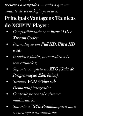
recursos avançados
 — tudo o que um 
amante de tecnologia procura.
Principais Vantagens Técnicas 
do XCIPTV Player:
Compatibilidade com 
listas M3U e 
Xtream Codes
;
Reprodução em 
Full HD, Ultra HD 
e 4K
;
Interface fluida, personalizável e 
sem anúncios;
Suporte completo ao 
EPG (Guia de 
Programação Eletrônica)
;
Sistema 
VOD (Vídeo sob 
Demanda)
 integrado;
Controle parental e sistema 
multiusuário;
Suporte a 
VPNs Premium
 para mais 
segurança e estabilidade;