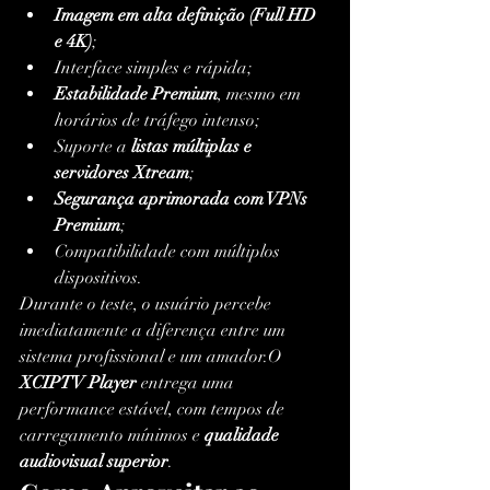
Imagem em alta definição (Full HD 
e 4K)
;
Interface simples e rápida;
Estabilidade Premium
, mesmo em 
horários de tráfego intenso;
Suporte a 
listas múltiplas e 
servidores Xtream
;
Segurança aprimorada com VPNs 
Premium
;
Compatibilidade com múltiplos 
dispositivos.
Durante o teste, o usuário percebe 
imediatamente a diferença entre um 
sistema profissional e um amador.O 
XCIPTV Player
 entrega uma 
performance estável, com tempos de 
carregamento mínimos e 
qualidade 
audiovisual superior
.