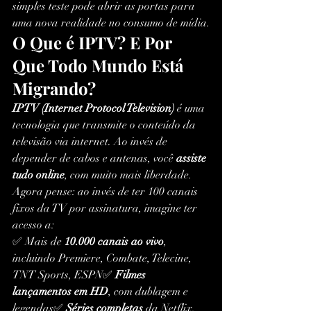
simples teste pode abrir as portas para 
uma nova realidade no consumo de mídia.
O Que é IPTV? E Por 
Que Todo Mundo Está 
Migrando?
IPTV (Internet Protocol Television)
 é uma 
tecnologia que transmite o conteúdo da 
televisão via internet. Ao invés de 
depender de cabos e antenas, você 
assiste 
tudo online
, com muito mais liberdade.
Agora pense: ao invés de ter 100 canais 
fixos da TV por assinatura, imagine ter 
acesso a:
✅ Mais de 
10.000 canais ao vivo
, 
incluindo Premiere, Combate, Telecine, 
TNT Sports, ESPN✅ 
Filmes 
lançamentos em HD
, com dublagem e 
legendas✅ 
Séries completas
 da Netflix, 