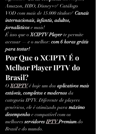
Amazon, HBO, Disney+✅ Catálogo 
VOD com mais de 15.000 títulos✅ 
Canais 
internacionais, infantis, adultos, 
jornalísticos
 e mais!
É isso que o 
XCIPTV Player
 te permite 
acessar — e o melhor: 
com 6 horas grátis 
para testar!
Por Que o XCIPTV É o 
Melhor Player IPTV do 
Brasil?
O 
XCIPTV
 é hoje um dos 
aplicativos mais 
estáveis, completos e modernos
 da 
categoria IPTV. Diferente de players 
genéricos, ele é otimizado para 
máximo 
desempenho
 e compatível com os 
melhores 
servidores 
IPTV 
Premium
 do 
Brasil e do mundo.