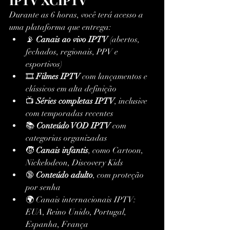
IPTV XCIPTV
Durante as 6 horas, você terá acesso a 
uma plataforma que entrega:
📡 
Canais ao vivo IPTV
 (abertos, 
fechados, regionais, PPV e 
esportivos)
🎞️ 
Filmes IPTV
 com lançamentos e 
clássicos em alta definição
📺 
Séries completas IPTV
, inclusive 
com temporadas recentes
📚 
Conteúdo VOD IPTV
 com 
categorias organizadas
🧒 
Canais infantis
, como Cartoon, 
Nickelodeon, Discovery Kids
🔞 
Conteúdo adulto
, com proteção 
por senha
🌍 Canais internacionais IPTV: 
EUA, Reino Unido, Portugal, 
Espanha, França