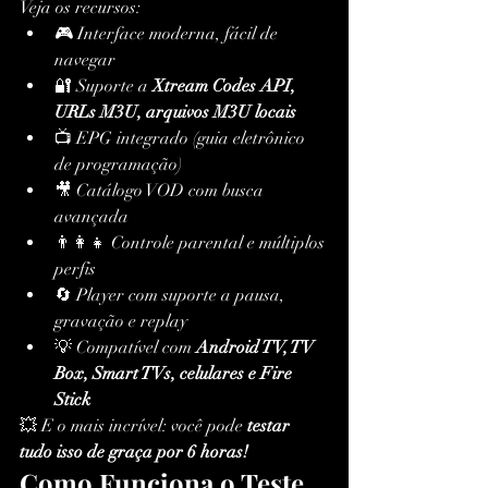
Veja os recursos:
🎮 Interface moderna, fácil de 
navegar
🔐 Suporte a 
Xtream Codes API, 
URLs M3U, arquivos M3U locais
📺 EPG integrado (guia eletrônico 
de programação)
🎥 Catálogo VOD com busca 
avançada
👨‍👩‍👧 Controle parental e múltiplos 
perfis
🔄 Player com suporte a pausa, 
gravação e replay
💡 Compatível com 
Android TV, TV 
Box, Smart TVs, celulares e Fire 
Stick
💥 E o mais incrível: você pode 
testar 
tudo isso de graça por 6 horas!
Como Funciona o Teste 