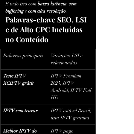
E tudo isso com 
baixa latência
, 
sem 
buffering
 e 
com alta resolução
.
Palavras-chave SEO, LSI 
e de Alto CPC Incluídas 
no Conteúdo
Palavras principais
Variações LSI e 
relacionadas
Teste IPTV 
IPTV Premium 
XCIPTV grátis
2025, IPTV 
Android, IPTV Full 
HD
IPTV sem travar
IPTV estável Brasil, 
lista IPTV gratuita
Melhor IPTV do 
IPTV pago 