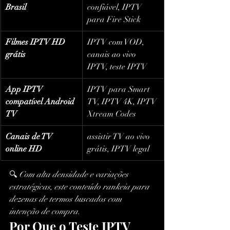
Brasil
confiável, IPTV 
para Fire Stick
Filmes IPTV HD 
IPTV com VOD, 
grátis
canais ao vivo 
IPTV, teste IPTV
App IPTV 
IPTV para Smart 
compatível Android 
TV, IPTV 4K, IPTV 
TV
Xtream Codes
Canais de TV 
assistir TV ao vivo 
online HD
grátis, IPTV legal
🔍 
Com alta densidade e variações 
estratégicas, este conteúdo rankeia para 
dezenas de termos buscados com 
intenção de compra.
Por Que o Teste IPTV 