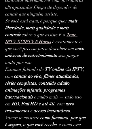
contratos intermináveis com operadoras 
ultrapassadas.Chega de depender de 
canais que ninguém assiste.
Se você está aqui, é porque quer 
mais 
liberdade, mais qualidade e mais 
controle
 sobre o que assiste.E o 
Teste 
IPTV XCIPTV 6 Horas
 é exatamente o 
que você precisa para descobrir um 
novo 
universo de entretenimento
 sem pagar 
nada por isso.
Estamos falando de 
TV online via IPTV
, 
com 
canais ao vivo
, 
filmes atualizados
, 
séries completas
, 
conteúdo adulto
, 
animações infantis
, 
programas 
internacionais
 e muito mais — tudo isso 
em 
HD, Full HD e até 4K
, com 
zero 
travamentos
 e 
acesso instantâneo
.
Vamos te mostrar 
como funciona
, 
por que 
é seguro
, 
o que você recebe
, e como esse 