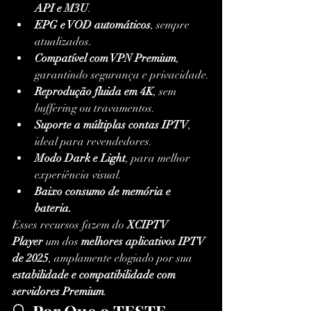
API e M3U
.
EPG e VOD automáticos
, sempre 
atualizados.
Compatível com VPN Premium
, 
garantindo segurança e privacidade.
Reprodução fluida em 4K
, sem 
buffering ou travamentos.
Suporte a múltiplas contas IPTV
, 
ideal para revendedores.
Modo Dark e Light
, para melhor 
experiência visual.
Baixo consumo de memória e 
bateria.
Esses recursos fazem do 
XCIPTV 
Player
 um dos 
melhores aplicativos IPTV 
de 2025
, amplamente elogiado por sua 
estabilidade e compatibilidade com 
servidores Premium
.