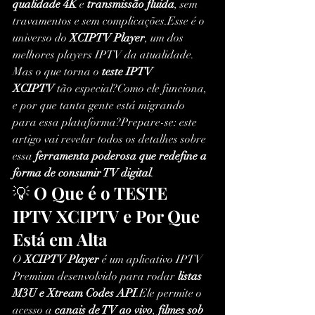
qualidade 4K
 e 
transmissão fluida
, sem 
travamentos e sem complicações.Esse é o 
universo do 
XCIPTV Player
, um dos 
melhores players IPTV da atualidade.
Mas o que torna o 
teste IPTV 
XCIPTV
 tão especial?Como ele funciona, 
e por que tanta gente está migrando 
para essa plataforma?Prepare-se: este 
artigo vai revelar todos os detalhes sobre 
essa 
ferramenta poderosa que redefine a 
forma de consumir TV digital
.
💡 
O Que é o TESTE 
IPTV XCIPTV e Por Que 
Está em Alta
O 
XCIPTV Player
 é um aplicativo IPTV 
Premium desenvolvido para rodar 
listas 
M3U e Xtream Codes API
.Ele permite o 
acesso a 
canais de TV ao vivo
, 
filmes sob 