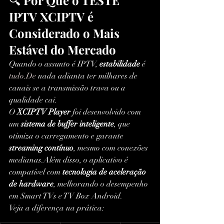
🔍 
Por Que o TESTE 
IPTV XCIPTV é 
Considerado o Mais 
Estável do Mercado
Quando o assunto é IPTV, 
estabilidade
 é 
tudo.De
 nada adianta ter milhares de 
canais se a transmissão trava ou a 
qualidade cai.
O 
XCIPTV Player
 foi desenvolvido com 
um 
sistema de buffer inteligente
, que 
otimiza o carregamento e garante 
streaming contínuo
, mesmo com conexões 
medianas.Além disso, o aplicativo é 
compatível com 
tecnologia de aceleração 
de hardware
, melhorando o desempenho 
em Smart TVs e TV Box Android.
Veja a diferença na prática: