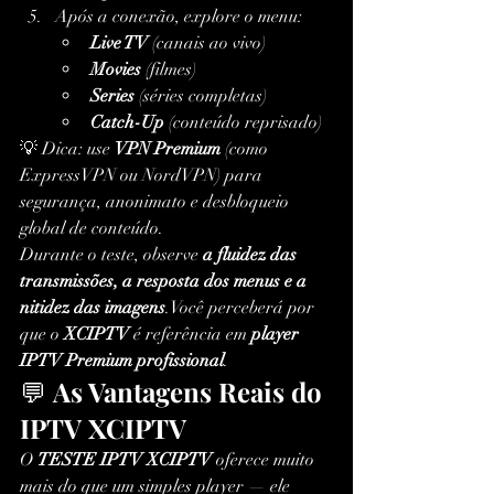
Após a conexão, explore o menu:
Live TV
 (canais ao vivo)
Movies
 (filmes)
Series
 (séries completas)
Catch-Up
 (conteúdo reprisado)
💡 Dica: use 
VPN Premium
 (como 
ExpressVPN ou NordVPN) para 
segurança, anonimato e desbloqueio 
global de conteúdo.
Durante o teste, observe 
a fluidez das 
transmissões, a resposta dos menus e a 
nitidez das imagens
.Você perceberá por 
que o 
XCIPTV
 é referência em 
player 
IPTV Premium profissional
.
💬 
As Vantagens Reais do 
IPTV XCIPTV
O 
TESTE IPTV XCIPTV
 oferece muito 
mais do que um simples player — ele 