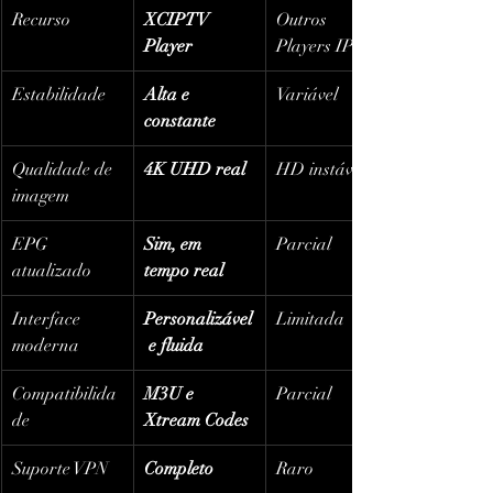
Recurso
XCIPTV 
Outros 
Player
Players IPTV
Estabilidade
Alta e 
Variável
constante
Qualidade de 
4K UHD real
HD instável
imagem
EPG 
Sim, em 
Parcial
atualizado
tempo real
Interface 
Personalizável
Limitada
moderna
 e fluida
Compatibilida
M3U e 
Parcial
de
Xtream Codes
Suporte VPN
Completo
Raro