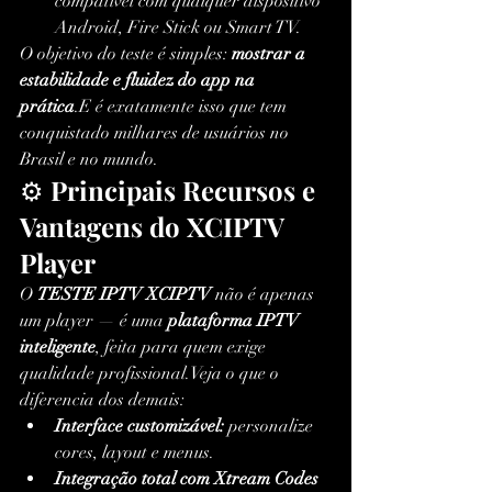
compatível com qualquer dispositivo 
Android, Fire Stick ou Smart TV.
O objetivo do teste é simples: 
mostrar a 
estabilidade e fluidez do app na 
prática
.E é exatamente isso que tem 
conquistado milhares de usuários no 
Brasil e no mundo.
⚙️ 
Principais Recursos e 
Vantagens do XCIPTV 
Player
O 
TESTE IPTV XCIPTV
 não é apenas 
um player — é uma 
plataforma IPTV 
inteligente
, feita para quem exige 
qualidade profissional.Veja o que o 
diferencia dos demais:
Interface customizável:
 personalize 
cores, layout e menus.
Integração total com Xtream Codes 