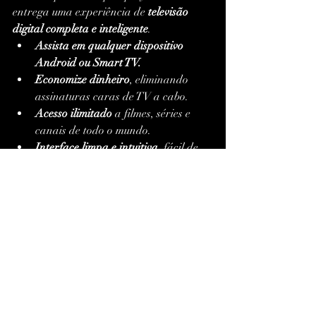
entrega uma experiência de 
televisão 
digital completa e inteligente
.
Assista em qualquer dispositivo 
Android ou Smart TV.
Economize dinheiro
, eliminando 
assinaturas caras de TV a cabo.
Acesso ilimitado
 a filmes, séries e 
canais de todo o mundo.
Interface limpa e intuitiva
, fácil de 
navegar.
Transmissões em alta definição (HD, 
Full HD, 4K)
.
Compatível com controle remoto, 
mouse e teclado.
Segurança reforçada com suporte 
VPN.
Tudo isso transforma o 
XCIPTV 
Player
 em um dos aplicativos mais 