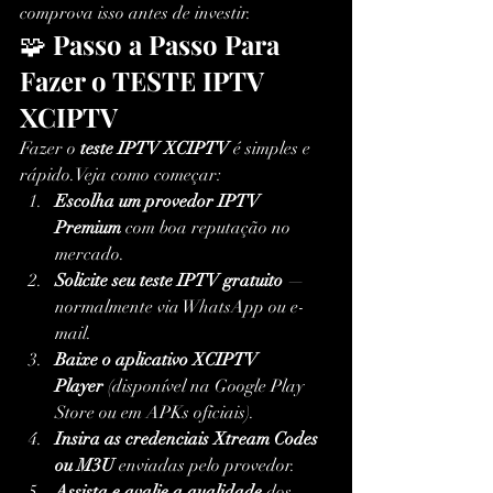
comprova isso antes de investir.
🧩 
Passo a Passo Para 
Fazer o TESTE IPTV 
XCIPTV
Fazer o 
teste IPTV XCIPTV
 é simples e 
rápido.Veja como começar:
Escolha um provedor IPTV 
Premium
 com boa reputação no 
mercado.
Solicite seu teste IPTV gratuito
 — 
normalmente via WhatsApp ou e-
mail.
Baixe o aplicativo XCIPTV 
Player
 (disponível na Google Play 
Store ou em APKs oficiais).
Insira as credenciais Xtream Codes 
ou M3U
 enviadas pelo provedor.
Assista e avalie a qualidade
 dos 