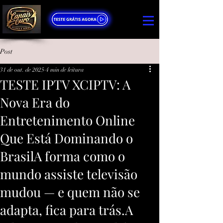
Post
31 de out. de 2025
4 min de leitura
TESTE IPTV XCIPTV: A
Nova Era do
Entretenimento Online
Que Está Dominando o
BrasilA forma como o
mundo assiste televisão
mudou — e quem não se
adapta, fica para trás.A