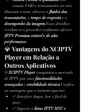
canais, VOD e transmissões ao vivo.
Durante o teste, observe a 
fluidez das 
transmissões
, o 
tempo de resposta
 e o 
desempenho da imagem
.Esses detalhes 
revelam se o provedor realmente oferece 
IPTV Premium estável e de alta 
performance
.
💎 
Vantagens do XCIPTV 
Player em Relação a 
Outros Aplicativos
O 
XCIPTV Player
 conquistou o mercado 
de IPTV por suas 
funcionalidades 
avançadas
 e 
estabilidade técnica
.Confira 
as vantagens que o tornam superior:
✅ Interface limpa, leve e fácil de 
usar;
✅ Suporte a 
listas IPTV M3U e 