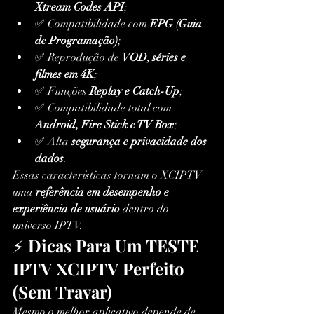
Xtream Codes API
;
✅ Compatibilidade com 
EPG (Guia 
de Programação)
;
✅ Reprodução de 
VOD, séries e 
filmes em 4K
;
✅ Funções 
Replay e Catch-Up
;
✅ Compatibilidade total com 
Android, Fire Stick e TV Box
;
✅ Alta 
segurança e privacidade dos 
dados
.
Essas características tornam o XCIPTV 
uma 
referência em desempenho e 
experiência de usuário
 dentro do 
universo IPTV.
⚡ 
Dicas Para Um TESTE 
IPTV XCIPTV Perfeito 
(Sem Travar)
Mesmo o melhor aplicativo depende de 