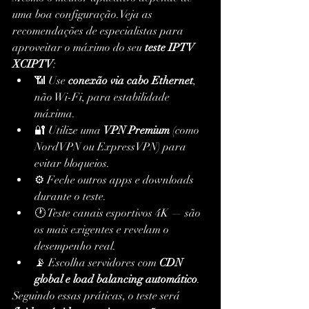
uma boa configuração.Veja as 
recomendações de especialistas para 
aproveitar o máximo do seu 
teste IPTV 
XCIPTV
:
📶 Use 
conexão via cabo Ethernet
, 
não Wi-Fi, para estabilidade 
máxima.
🔐 Utilize uma 
VPN Premium
 (como 
NordVPN ou ExpressVPN) para 
evitar bloqueios.
⚙️ Feche outros apps e downloads 
durante o teste.
🕐 Teste canais esportivos 4K — são 
os mais exigentes e revelam o 
desempenho real.
📡 Escolha servidores com 
CDN 
global e load balancing automático
.
Seguindo essas práticas, o teste será 