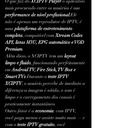
O que faz do 
XCIPTV Player
 o aplicativo 
mais procurado entre os usuários é sua 
performance de nível profissional
.Ele 
não é apenas um reprodutor de IPTV, é 
uma 
plataforma de entretenimento 
completa
, compatível com 
Xtream Codes 
API, listas M3U, EPG automático e VOD 
Premium
.
Além disso, o XCIPTV tem um 
layout 
limpo e fluido
, funcionando perfeitamente 
em 
Android TV, Fire Stick, TV Box e 
Smart TVs
.Durante o 
teste IPTV 
XCIPTV
, o usuário percebe de imediato a 
diferença:a imagem é nítida, o som é 
limpo e o carregamento dos canais é 
praticamente instantâneo.
Outro fator é a 
economia
: com IPTV, 
você paga menos e assiste muito mais — e 
com o 
teste IPTV gratuito
, você 