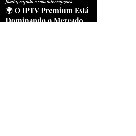
fluido, rápido e sem interrupções
.
🌍 
O IPTV Premium Está 
Dominando o Mercado
O 
IPTV Premium
 é mais do que uma 
tendência: é a 
revolução do 
entretenimento 
digital
.Com
 o 
TESTE 
IPTV XCIPTV
, você tem acesso à 
próxima geração da TV — uma 
experiência 
sob medida
, com liberdade 
total de escolha, alta qualidade e custo 
acessível.
Enquanto os pacotes tradicionais limitam 
o usuário, o IPTV oferece 
milhares de 
canais nacionais e internacionais
, 
catálogos VOD atualizados
 e suporte em 
múltiplas plataformas.
O 
XCIPTV Player
 é o pilar dessa 
revolução, entregando 
imagem 4K HDR, 