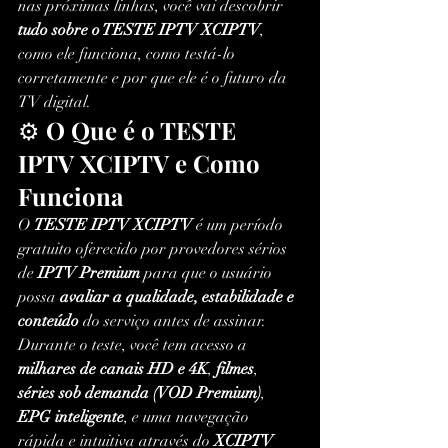
nas próximas linhas, você vai descobrir 
tudo sobre o TESTE IPTV XCIPTV
, 
como ele funciona, como testá-lo 
corretamente e por que ele é o futuro da 
TV digital.
⚙️ 
O Que é o TESTE 
IPTV XCIPTV e Como 
Funciona
O 
TESTE IPTV XCIPTV
 é um período 
gratuito oferecido por provedores sérios 
de 
IPTV Premium
 para que o usuário 
possa 
avaliar a qualidade, estabilidade e 
conteúdo
 do serviço antes de assinar.
Durante o teste, você tem acesso a 
milhares de canais HD e 4K
, 
filmes
, 
séries sob demanda (VOD Premium)
, 
EPG inteligente
, e uma navegação 
rápida e intuitiva através do 
XCIPTV 