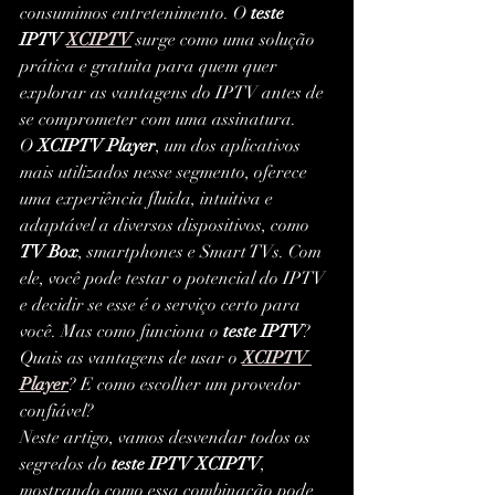
consumimos entretenimento. O 
teste 
IPTV 
XCIPTV
 surge como uma solução 
prática e gratuita para quem quer 
explorar as vantagens do IPTV antes de 
se comprometer com uma assinatura.
O 
XCIPTV Player
, um dos aplicativos 
mais utilizados nesse segmento, oferece 
uma experiência fluida, intuitiva e 
adaptável a diversos dispositivos, como 
TV Box
, smartphones e Smart TVs. Com 
ele, você pode testar o potencial do IPTV 
e decidir se esse é o serviço certo para 
você. Mas como funciona o 
teste IPTV
? 
Quais as vantagens de usar o 
XCIPTV 
Player
? E como escolher um provedor 
confiável?
Neste artigo, vamos desvendar todos os 
segredos do 
teste IPTV XCIPTV
, 
mostrando como essa combinação pode 