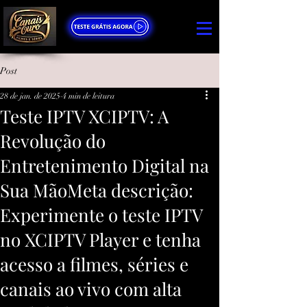
Post
28 de jan. de 2025
4 min de leitura
Teste IPTV XCIPTV: A
Revolução do
Entretenimento Digital na
Sua MãoMeta descrição:
Experimente o teste IPTV
no XCIPTV Player e tenha
acesso a filmes, séries e
canais ao vivo com alta