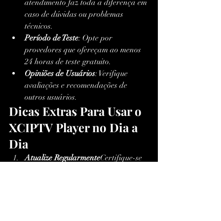
atendimento faz toda a diferença em 
caso de dúvidas ou problemas 
técnicos.
Período de Teste
: Opte por 
provedores que ofereçam ao menos 
24 horas de teste gratuito.
Opiniões de Usuários
: Verifique 
avaliações e recomendações de 
outros usuários.
Dicas Extras Para Usar o 
XCIPTV Player no Dia a 
Dia
Atualize Regularmente
Certifique-se 
de usar a versão mais recente do 
XCIPTV Player
 para aproveitar 
novos recursos e correções de bugs.
Organize Seus Canais
Personalize 
sua lista de canais favoritos para 