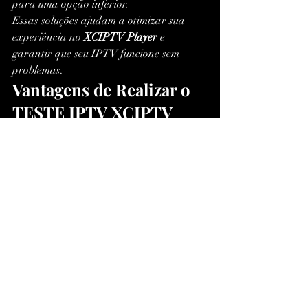
para uma opção inferior.
Essas soluções ajudam a otimizar sua 
experiência no 
XCIPTV Player
 e 
garantir que seu IPTV funcione sem 
problemas.
Vantagens de Realizar o 
TESTE IPTV XCIPTV 
Antes de Assinar um 
Serviço
Se você pretende contratar um serviço 
IPTV Premium
, testar antes pode evitar 
diversos problemas. Confira as principais 
vantagens:
✅ 
Evita desperdício de dinheiro com 
serviços ruins.
✅ 
Garante 
compatibilidade com seu dispositivo antes 
da assinatura.
✅ 
Ajuda a testar o suporte 