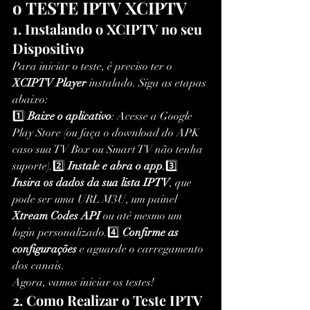
o TESTE IPTV XCIPTV
1. Instalando o XCIPTV no seu 
Dispositivo
Para iniciar o teste, é preciso ter o 
XCIPTV Player
 instalado. Siga as etapas 
abaixo:
1️⃣ 
Baixe o aplicativo
: Acesse a Google 
Play Store (ou faça o download do APK 
caso sua TV Box ou Smart TV não tenha 
suporte).2️⃣ 
Instale e abra o app
.3️⃣ 
Insira os dados da sua lista IPTV
, que 
pode ser uma URL M3U, um painel 
Xtream Codes API
 ou até mesmo um 
login personalizado.4️⃣ 
Confirme as 
configurações
 e aguarde o carregamento 
dos canais.
Agora, vamos iniciar os testes!
2. Como Realizar o Teste IPTV 