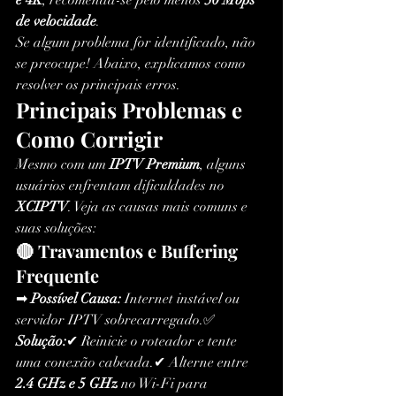
e 4K
, recomenda-se pelo menos 
50 Mbps 
de velocidade
.
Se algum problema for identificado, não 
se preocupe! Abaixo, explicamos como 
resolver os principais erros.
Principais Problemas e 
Como Corrigir
Mesmo com um 
IPTV Premium
, alguns 
usuários enfrentam dificuldades no 
XCIPTV
. Veja as causas mais comuns e 
suas soluções:
🔴 Travamentos e Buffering 
Frequente
➡ 
Possível Causa:
 Internet instável ou 
servidor IPTV sobrecarregado.✅ 
Solução:
✔ Reinicie o roteador e tente 
uma conexão cabeada.✔ Alterne entre 
2.4 GHz e 5 GHz
 no Wi-Fi para 