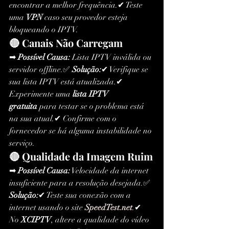
encontrar a melhor frequência.✔ Teste 
uma 
VPN
 caso seu provedor esteja 
bloqueando o IPTV.
🔴 Canais Não Carregam
➡ 
Possível Causa:
 Lista IPTV inválida ou 
servidor offline.✅ 
Solução:
✔ Verifique se 
sua lista IPTV está atualizada.✔ 
Experimente uma 
lista IPTV 
gratuita
 para testar se o problema está 
na sua atual.✔ Confirme com o 
fornecedor se há alguma instabilidade no 
serviço.
🔴 Qualidade da Imagem Ruim
➡ 
Possível Causa:
 Velocidade da internet 
insuficiente para a resolução desejada.✅ 
Solução:
✔ Teste sua conexão com a 
internet usando o site 
SpeedTest.net
.✔ 
No 
XCIPTV
, altere a qualidade do vídeo 