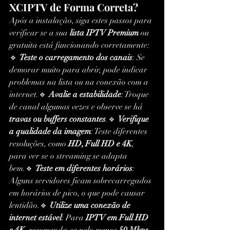
XCIPTV de Forma Correta?
Após a instalação, siga estes passos para 
verificar se a sua 
lista IPTV Premium
 ou 
gratuita está funcionando corretamente:
🔹 
Teste o carregamento dos canais
: Se 
demorar muito para abrir, pode indicar 
problemas na lista ou na conexão com a 
internet.🔹 
Avalie a estabilidade
: Troque 
de canal algumas vezes e observe se há 
travas ou buffers constantes
.🔹 
Verifique 
a qualidade da imagem
: Teste diferentes 
resoluções, como 
HD, Full HD e 4K
, 
para ver se o streaming se adapta 
bem.🔹 
Teste em diferentes horários
: 
Alguns servidores ficam sobrecarregados 
em horários de pico, o que pode causar 
lentidão.🔹 
Utilize uma conexão de 
internet estável
: Para 
IPTV em Full HD 