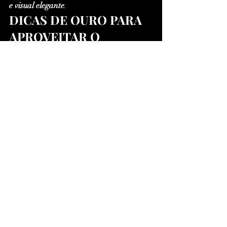
e visual elegante
.
DICAS DE OURO PARA 
APROVEITAR O 
MÁXIMO DO SEU 
TESTE IPTV
Conecte via cabo Ethernet
, se 
possível, para estabilidade total.
Evite Wi-Fi compartilhado
 com 
muitos dispositivos.
Mantenha o app atualizado
 para 
evitar bugs e garantir fluidez.
Explore o conteúdo VOD (filmes e 
séries sob demanda)
.
Ative a função Multi-tela
 para 
assistir até 4 canais 
simultaneamente.
Verifique o EPG
 e personalize os 