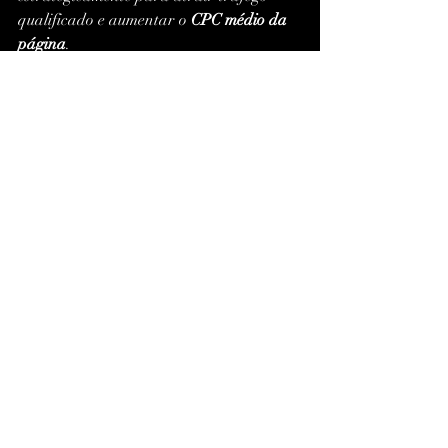
qualificado e aumentar o 
CPC médio da 
página
.
Erros Comuns Durante 
o TESTE IPTV XCIPTV 
(Evite Isso!)
Mesmo com um player de alto nível, 
alguns erros podem atrapalhar a 
avaliação.Confira os principais deslizes:
Usar 
Wi-Fi instável
 — prefira 
conexão via 
Ethernet
.
Baixar 
listas piratas
 — além de 
ilegais, travam o app.
Não testar o 
VOD (filmes e séries)
.
Ignorar a 
atualização do app antes 
do teste
.
Não testar em horários de pico 
(noite e fim de semana).