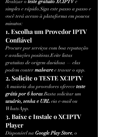
Realizar o 
teste gratuito XCIPTV
 é 
simples e rápido.Siga este passo a passo e 
você terá acesso à plataforma em poucos 
minutos:
1. Escolha um Provedor IPTV 
Confiável
Procure por serviços com boa reputação 
e avaliações positivas.Evite listas 
gratuitas de origem duvidosa — elas 
podem conter 
malware
 e travar o app.
2. Solicite o TESTE XCIPTV
A maioria dos provedores oferece 
teste 
grátis por 6 horas
.Basta solicitar um 
usuário, senha e URL
 via e-mail ou 
WhatsApp.
3. Baixe e Instale o XCIPTV 
Player
Disponível na 
Google Play Store
, o 