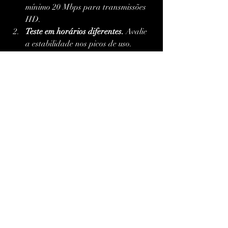
mínimo 20 Mbps para transmissões 
HD.
Teste em horários diferentes.
 Avalie 
a estabilidade nos picos de uso.
Explore todos os recursos.
 Filmes, 
séries, VOD, EPG — tudo conta.
Experimente em mais de um 
dispositivo.
 Veja qual entrega melhor 
desempenho.
Anote seus favoritos.
 Isso facilita 
caso decida assinar depois.
Com essas práticas, você conseguirá 
analisar o serviço de forma completa e 
tomar uma decisão consciente.
O Futuro Está no IPTV — 
E Ele Já Começou
O avanço da tecnologia digital está 
derrubando as barreiras do 