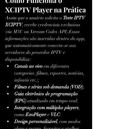
Como Funciona o 
XCIPTV Player na Prática
Assim que o usuário solicita o 
Teste IPTV 
XCIPTV
, recebe credenciais exclusivas 
(via M3U ou Xtream Codes API).Essas 
informações são inseridas dentro do app, 
que automaticamente conecta-se aos 
servidores do provedor IPTV e 
disponibiliza:
Canais ao vivo
 em diferentes 
categorias (filmes, esportes, notícias, 
infantis etc.);
Filmes e séries sob demanda (VOD)
;
Guia eletrônico de programação 
(EPG)
 atualizado em tempo real;
Integração com múltiplos players
, 
como 
ExoPlayer
 e 
VLC
;
Design personalizável
, com modos 
claro e escuro, favoritos e atalhos.