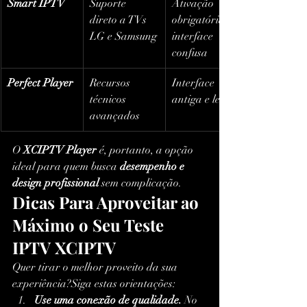
Smart IPTV
Suporte 
Ativação 
direto a TVs 
obrigatória e 
LG e Samsung
interface 
confusa
Perfect Player
Recursos 
Interface 
técnicos 
antiga e lenta
avançados
O 
XCIPTV Player
 é, portanto, a opção 
ideal para quem busca 
desempenho e 
design profissional
 sem complicação.
Dicas Para Aproveitar ao 
Máximo o Seu Teste 
IPTV XCIPTV
Quer tirar o melhor proveito da sua 
experiência?Siga estas orientações:
Use uma conexão de qualidade.
 No 