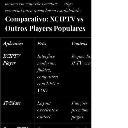
mesmo em conexões médias — algo 
essencial para quem busca estabilidade.
Comparativo: XCIPTV vs 
Outros Players Populares
Aplicativo
Prós
Contras
XCIPTV 
Interface 
Requer lista 
Player
moderna, 
IPTV externa
fluidez, 
compatível 
com EPG e 
VOD
TiviMate
Layout 
Funções 
excelente e 
premium 
estável
pagas