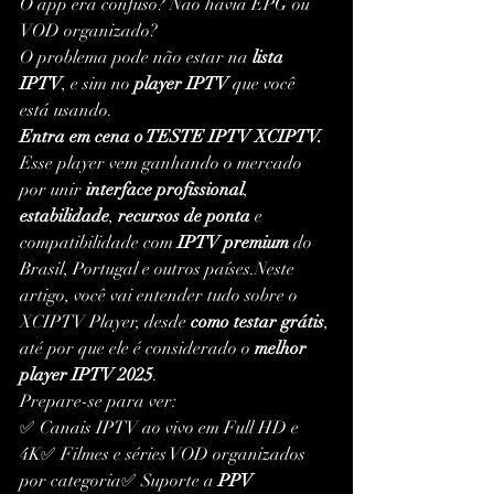
O app era confuso? Não havia EPG ou 
VOD organizado?
O problema pode não estar na 
lista 
IPTV
, e sim no 
player IPTV
 que você 
está usando.
Entra em cena o TESTE IPTV XCIPTV.
Esse player vem ganhando o mercado 
por unir 
interface profissional
, 
estabilidade
, 
recursos de ponta
 e 
compatibilidade com 
IPTV premium
 do 
Brasil, Portugal e outros países.Neste 
artigo, você vai entender tudo sobre o 
XCIPTV Player, desde 
como testar grátis
, 
até por que ele é considerado o 
melhor 
player IPTV 2025
.
Prepare-se para ver:
✅ Canais IPTV ao vivo em Full HD e 
4K✅ Filmes e séries VOD organizados 
por categoria✅ Suporte a 
PPV 