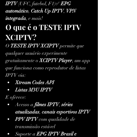
IPTV
 (UFC, futebol, F1)✅ 
EPG 
automático
, 
Catch Up IPTV
, 
VPN 
integrada
, e mais!
O que é o TESTE IPTV 
XCIPTV?
O 
TESTE IPTV XCIPTV
 permite que 
qualquer usuário experimente 
gratuitamente o 
XCIPTV Player
, um app 
que funciona como reprodutor de listas 
IPTV via:
Xtream Codes API
Listas M3U IPTV
E oferece:
Acesso a 
filmes IPTV
, 
séries 
atualizadas
, 
canais esportivos IPTV
PPV IPTV
 com qualidade de 
transmissão estável
Suporte a 
EPG IPTV Brasil e 