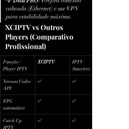
💡 
Dica PRO
: Prefira conexão 
cabeada (Ethernet) e use VPN 
para estabilidade máxima.
XCIPTV vs Outros 
Players (Comparativo 
Profissional)
Função / 
XCIPTV
IPTV 
Player IPTV
Smarters
Xtream Codes 
✅
✅
API
EPG 
✅
✅
automático
Catch Up 
✅
✅
IPTV