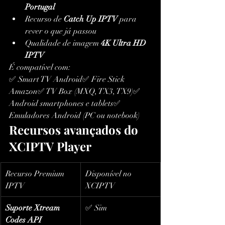
Portugal
Recurso de 
Catch Up IPTV
 para 
rever o que já passou
Qualidade de imagem 
4K Ultra HD 
IPTV
É compatível com:
✅ Smart TV Android✅ Fire Stick 
Amazon✅ TV Box (MXQ, TX3, TX9)✅ 
Android smartphones e tablets✅ 
Emuladores Android (PC ou notebook)
Recursos avançados do 
XCIPTV Player
Recurso Premium 
Disponível no 
IPTV
XCIPTV
Suporte Xtream 
✅ Sim
Codes API