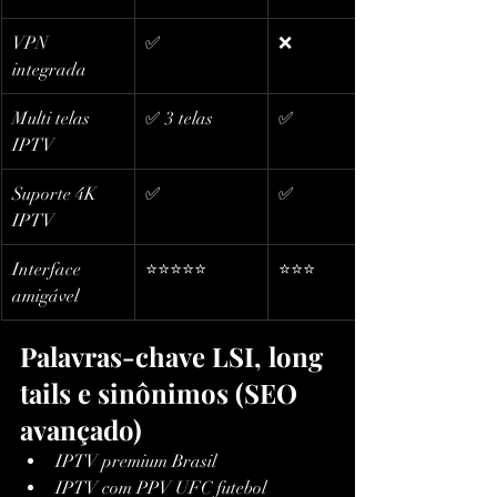
VPN 
✅
❌
integrada
Multi telas 
✅ 3 telas
✅
IPTV
Suporte 4K 
✅
✅
IPTV
Interface 
⭐️⭐️⭐️⭐️⭐️
⭐️⭐️⭐️
amigável
Palavras-chave LSI, long 
tails e sinônimos (SEO 
avançado)
IPTV premium Brasil
IPTV com PPV UFC futebol