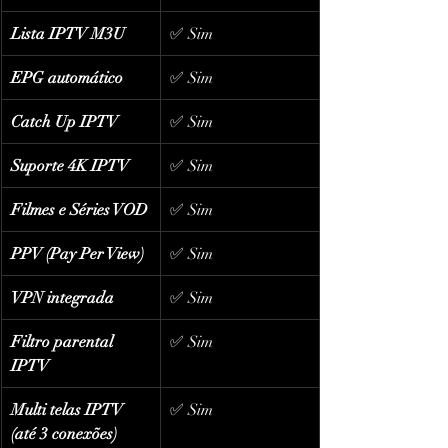
Lista IPTV M3U
✅ Sim
EPG automático
✅ Sim
Catch Up IPTV
✅ Sim
Suporte 4K IPTV
✅ Sim
Filmes e Séries VOD
✅ Sim
PPV (Pay Per View)
✅ Sim
VPN integrada
✅ Sim
Filtro parental 
✅ Sim
IPTV
Multi telas IPTV 
✅ Sim
(até 3 conexões)