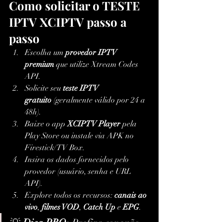
Como solicitar o TESTE 
IPTV XCIPTV passo a 
passo
Escolha um 
provedor IPTV 
premium
 que utilize Xtream Codes 
API.
Solicite seu 
teste IPTV 
gratuito
 (geralmente válido por 24 a 
48h).
Baixe o app 
XCIPTV Player
 pela 
Play Store ou instale via APK no 
Firestick/TV Box.
Insira os dados fornecidos pelo 
provedor (usuário, senha e URL 
API).
Explore todos os recursos: 
canais ao 
vivo
, 
filmes VOD
, 
Catch Up
 e 
EPG
.