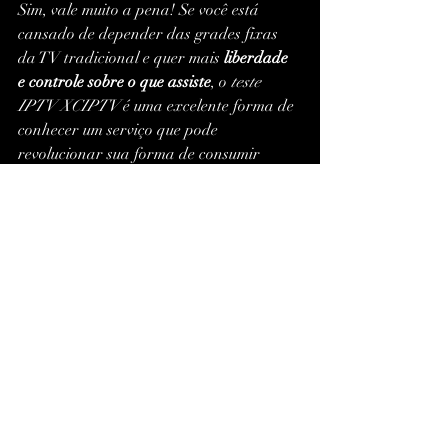
Sim, vale muito a pena! Se você está 
cansado de depender das grades fixas 
da TV tradicional e quer mais 
liberdade 
e controle sobre o que assiste
, o 
teste 
IPTV XCIPTV
 é uma excelente forma de 
conhecer um serviço que pode 
revolucionar sua forma de consumir 
mídia.
Ao explorar todas as possibilidades que 
esse player oferece, você poderá decidir 
com confiança se deseja continuar com o 
serviço ou não. Lembre-se de sempre 
buscar fontes seguras, utilizar VPN e 
acompanhar os updates do app para 
garantir uma experiência superior.
Quer aprender mais sobre 
estratégias 
digitais, SEO e monetização de 
conteúdo
? Acompanhe os canais abaixo 
e turbine sua presença online!