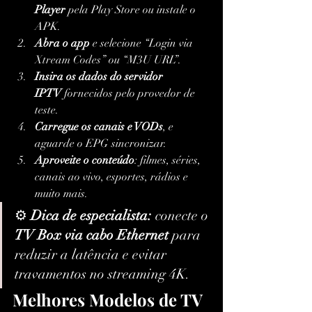
Player
 pela Play Store ou instale o 
APK.
Abra o app
 e selecione “Login via 
Xtream Codes” ou “M3U URL”.
Insira os dados do servidor 
IPTV
 fornecidos pelo provedor de 
teste.
Carregue os canais e VODs
, e 
aguarde o EPG sincronizar.
Aproveite o conteúdo
: filmes, séries, 
canais ao vivo, esportes, rádios e 
muito mais.
⚙️ 
Dica de especialista:
 conecte o 
TV Box via cabo Ethernet
 para 
reduzir a latência e evitar 
travamentos no streaming 4K.
Melhores Modelos de TV 