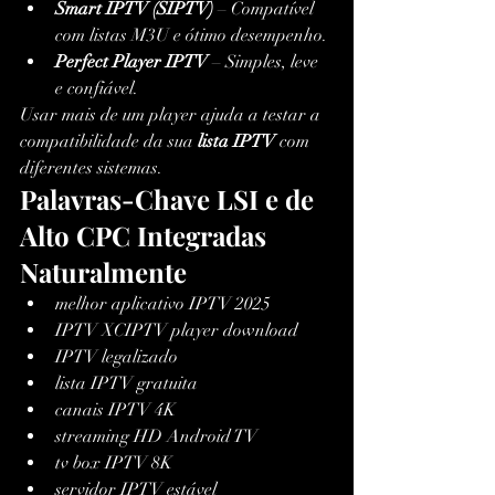
Smart IPTV (SIPTV)
 – Compatível 
com listas M3U e ótimo desempenho.
Perfect Player IPTV
 – Simples, leve 
e confiável.
Usar mais de um player ajuda a testar a 
compatibilidade da sua 
lista IPTV
 com 
diferentes sistemas.
Palavras-Chave LSI e de 
Alto CPC Integradas 
Naturalmente
melhor aplicativo IPTV 2025
IPTV XCIPTV player download
IPTV legalizado
lista IPTV gratuita
canais IPTV 4K
streaming HD Android TV
tv box IPTV 8K
servidor IPTV estável