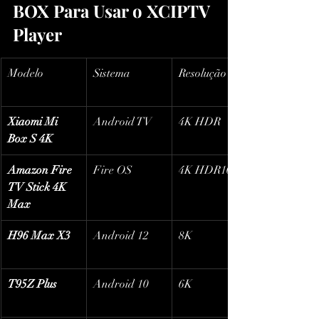
BOX Para Usar o XCIPTV 
Player
Modelo
Sistema
Resolução
Xiaomi Mi 
Android TV
4K HDR
Box S 4K
Amazon Fire 
Fire OS
4K HDR10+
TV Stick 4K 
Max
H96 Max X3
Android 12
8K
T95Z Plus
Android 10
6K