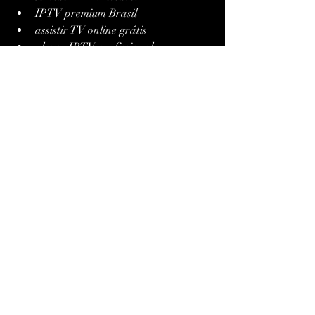
IPTV premium Brasil
assistir TV online grátis
player IPTV profissional
melhor TV Box Android IPTV
XCIPTV configurado 2025
IPTV Smarters vs XCIPTV
Essas expressões ampliam o campo 
semântico, ajudando o artigo a ranquear 
para 
centenas de pesquisas relacionadas
.
Como Otimizar o 
XCIPTV Para 
Desempenho Máximo
Use DNS otimizado (como 
Cloudflare 1.1.1.1)
 para reduzir 
latência.
Ative o modo de economia de 
energia
 no TV Box para evitar 