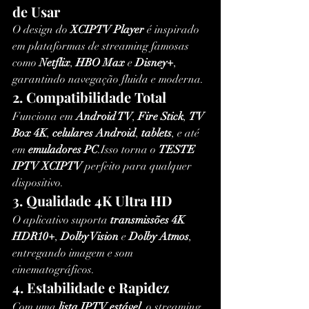
de Usar
O design do 
XCIPTV Player
 é inspirado 
em plataformas de streaming famosas 
como 
Netflix
, 
HBO Max
 e 
Disney+
, 
garantindo navegação fluida e moderna.
2. Compatibilidade Total
Funciona em 
Android TV
, 
Fire Stick
, 
TV 
Box 4K
, 
celulares Android
, 
tablets
, e até 
em 
emuladores PC
.Isso torna o 
TESTE 
IPTV XCIPTV
 perfeito para qualquer 
dispositivo.
3. Qualidade 4K Ultra HD
O aplicativo suporta 
transmissões 4K 
HDR10+
, 
Dolby Vision
 e 
Dolby Atmos
, 
entregando imagem e som 
cinematográficos.
4. Estabilidade e Rapidez
Com uma 
lista IPTV estável
, o streaming 