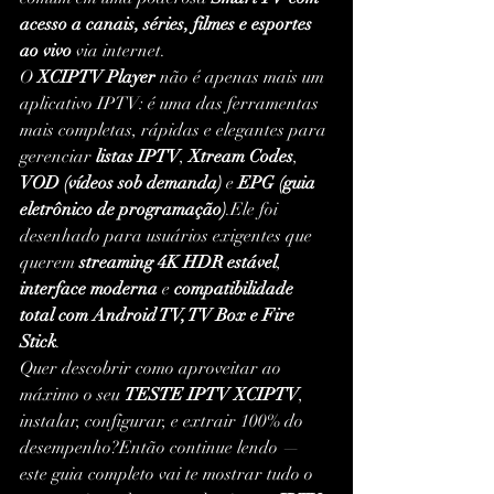
acesso a canais, séries, filmes e esportes 
ao vivo
 via internet.
O 
XCIPTV Player
 não é apenas mais um 
aplicativo IPTV: é uma das ferramentas 
mais completas, rápidas e elegantes para 
gerenciar 
listas IPTV
, 
Xtream Codes
, 
VOD (vídeos sob demanda)
 e 
EPG (guia 
eletrônico de programação)
.Ele foi 
desenhado para usuários exigentes que 
querem 
streaming 4K HDR estável
, 
interface moderna
 e 
compatibilidade 
total com Android TV, TV Box e Fire 
Stick
.
Quer descobrir como aproveitar ao 
máximo o seu 
TESTE IPTV XCIPTV
, 
instalar, configurar, e extrair 100% do 
desempenho?Então continue lendo — 
este guia completo vai te mostrar tudo o 