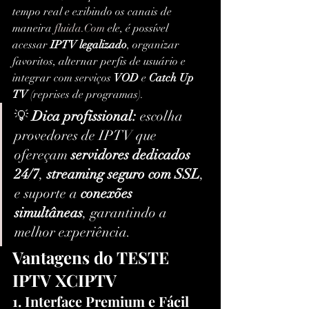
tempo real e exibindo os canais de 
maneira 
fluida.Com
 ele, é possível 
acessar 
IPTV legalizado
, organizar 
favoritos, alternar perfis de usuário e 
integrar com serviços 
VOD
 e 
Catch Up 
TV
 (reprises de programas).
💡 
Dica profissional:
 escolha 
provedores de IPTV que 
ofereçam 
servidores dedicados 
24/7
, 
streaming seguro com SSL
, 
e suporte a 
conexões 
simultâneas
, garantindo a 
melhor experiência.
Vantagens do TESTE 
IPTV XCIPTV
1. Interface Premium e Fácil 