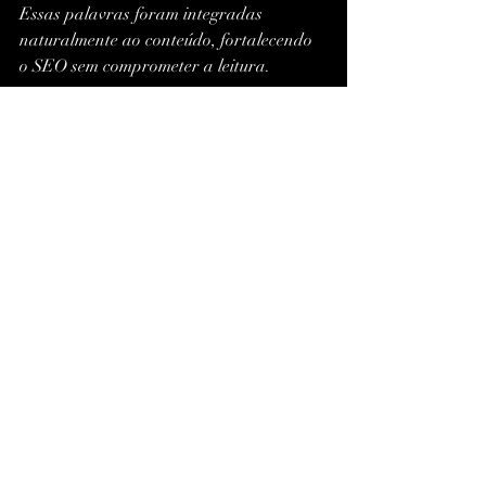
Essas palavras foram integradas 
naturalmente ao conteúdo, fortalecendo 
o SEO sem comprometer a leitura.
Como Otimizar o 
XCIPTV Para o Máximo 
Desempenho
Use VPN Premium (NordVPN, 
ExpressVPN)
 para garantir 
segurança e estabilidade.
Limpe o cache
 periodicamente para 
evitar lentidão.
Atualize o app
 sempre que uma 
nova versão for lançada.
Escolha provedores de IPTV 
confiáveis
, com servidores dedicados 
e suporte 24h.
Evite listas piratas
, pois podem 