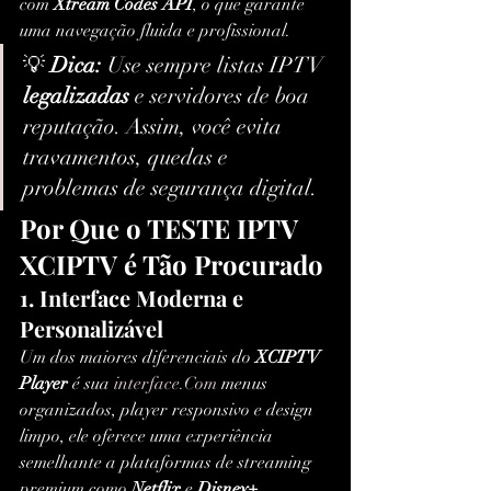
com 
Xtream Codes API
, o que garante 
uma navegação fluida e profissional.
💡 
Dica:
 Use sempre listas IPTV 
legalizadas
 e servidores de boa 
reputação. Assim, você evita 
travamentos, quedas e 
problemas de segurança digital.
Por Que o TESTE IPTV 
XCIPTV é Tão Procurado
1. Interface Moderna e 
Personalizável
Um dos maiores diferenciais do 
XCIPTV 
Player
 é sua 
interface.Com
 menus 
organizados, player responsivo e design 
limpo, ele oferece uma experiência 
semelhante a plataformas de streaming 
premium como 
Netflix
 e 
Disney+
.