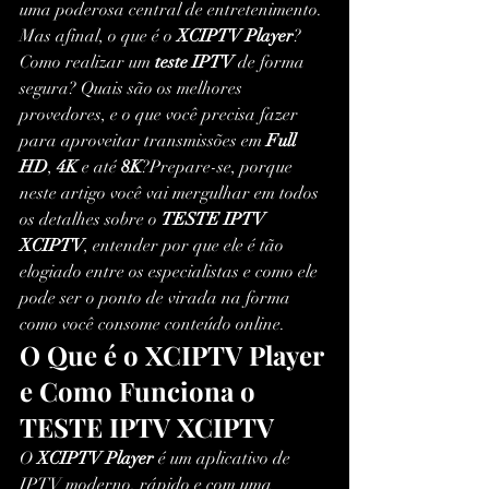
uma poderosa central de entretenimento.
Mas afinal, o que é o 
XCIPTV Player
? 
Como realizar um 
teste IPTV
 de forma 
segura? Quais são os melhores 
provedores, e o que você precisa fazer 
para aproveitar transmissões em 
Full 
HD
, 
4K
 e até 
8K
?Prepare-se, porque 
neste artigo você vai mergulhar em todos 
os detalhes sobre o 
TESTE IPTV 
XCIPTV
, entender por que ele é tão 
elogiado entre os especialistas e como ele 
pode ser o ponto de virada na forma 
como você consome conteúdo online.
O Que é o XCIPTV Player 
e Como Funciona o 
TESTE IPTV XCIPTV
O 
XCIPTV Player
 é um aplicativo de 
IPTV moderno, rápido e com uma 