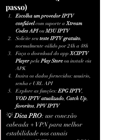
passo)
Escolha um provedor IPTV 
confiável
 com suporte a 
Xtream 
Codes API
 ou 
M3U IPTV
Solicite seu 
teste IPTV gratuito
, 
normalmente válido por 24h a 48h
Faça o download do app 
XCIPTV 
Player
 pela 
Play Store
 ou instale via 
APK
Insira os dados fornecidos: usuário, 
senha e URL API
Explore as funções: 
EPG IPTV
, 
VOD IPTV atualizado
, 
Catch Up
, 
favoritos
, 
PPV IPTV
💡 
Dica PRO
: use conexão 
cabeada + VPN para melhor 
estabilidade nos canais 