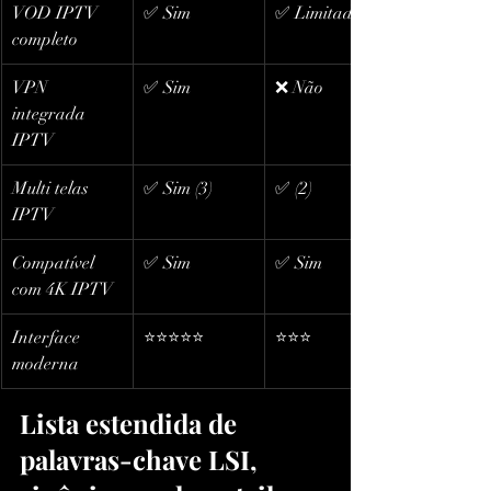
VOD IPTV 
✅ Sim
✅ Limitado
completo
VPN 
✅ Sim
❌ Não
integrada 
IPTV
Multi telas 
✅ Sim (3)
✅ (2)
IPTV
Compatível 
✅ Sim
✅ Sim
com 4K IPTV
Interface 
⭐️⭐️⭐️⭐️⭐️
⭐️⭐️⭐️
moderna
Lista estendida de 
palavras-chave LSI, 