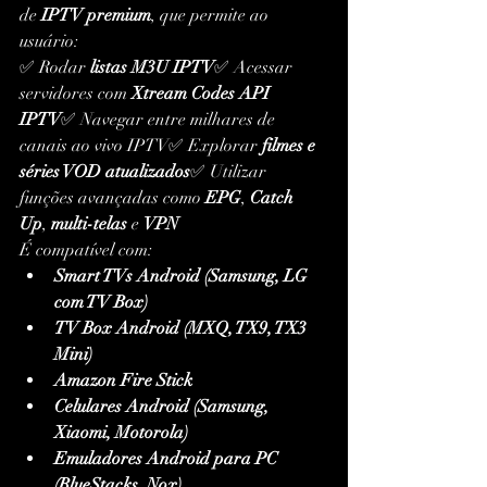
de 
IPTV premium
, que permite ao 
usuário:
✅ Rodar 
listas M3U IPTV
✅ Acessar 
servidores com 
Xtream Codes API 
IPTV
✅ Navegar entre milhares de 
canais ao vivo IPTV✅ Explorar 
filmes e 
séries VOD atualizados
✅ Utilizar 
funções avançadas como 
EPG
, 
Catch 
Up
, 
multi-telas
 e 
VPN
É compatível com:
Smart TVs Android (Samsung, LG 
com TV Box)
TV Box Android (MXQ, TX9, TX3 
Mini)
Amazon Fire Stick
Celulares Android (Samsung, 
Xiaomi, Motorola)
Emuladores Android para PC 
(BlueStacks, Nox)