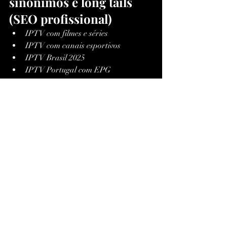
sinônimos e long tails 
(SEO profissional)
IPTV com filmes e séries
IPTV com canais esportivos
IPTV Brasil 2025
IPTV Portugal com EPG
IPTV Smarters vs XCIPTV
IPTV DreamTV compatível
IPTV com VOD atualizado
IPTV com Catch Up UFC
IPTV com suporte VPN
Lista IPTV M3U para XCIPTV
Xtream Codes IPTV Brasil
IPTV UFC PPV hoje
IPTV para Firestick
IPTV Android Box 4K
Melhor player IPTV com EPG
IPTV com canais Full HD e 4K