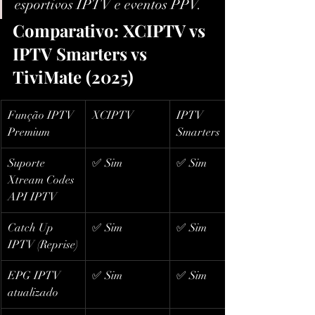
esportivos IPTV e eventos PPV.
Comparativo: XCIPTV vs 
IPTV Smarters vs 
TiviMate (2025)
Função IPTV 
XCIPTV
IPTV 
Premium
Smarters
Suporte 
✅ Sim
✅ Sim
Xtream Codes 
API IPTV
Catch Up 
✅ Sim
✅ Sim
IPTV (Reprise)
EPG IPTV 
✅ Sim
✅ Sim
atualizado