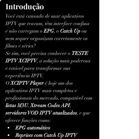
Introdução
Você está cansado de usar aplicativos 
IPTV que travam, têm interface confusa 
e não carregam o 
EPG
, o 
Catch Up
 ou 
nem sequer organizam corretamente os 
filmes e séries?
Se sim, você precisa conhecer o 
TESTE 
IPTV XCIPTV
, a solução mais poderosa 
e estável para transformar sua 
experiência IPTV.
O 
XCIPTV Player
 é hoje um dos 
aplicativos IPTV mais completos e 
profissionais do mercado, compatível com 
listas M3U
, 
Xtream Codes API
, 
servidores VOD IPTV atualizados
, e que 
oferece funções como:
EPG automático
Reprises com Catch Up IPTV