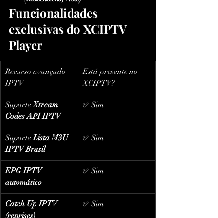
Funcionalidades 
exclusivas do XCIPTV 
Player
Recurso avançado 
Está presente no 
IPTV
XCIPTV?
Suporte 
Xtream 
✅ Sim
Codes API IPTV
Suporte 
Lista M3U 
✅ Sim
IPTV Brasil
EPG IPTV 
✅ Sim
automático
Catch Up IPTV 
✅ Sim
(reprises)