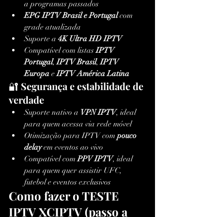
a programas passados
EPG IPTV Brasil e Portugal
 com 
grade atualizada
Suporte a 
4K Ultra HD IPTV
Compatível com listas 
IPTV 
Portugal
, 
IPTV Brasil
, 
IPTV 
Europa
 e 
IPTV América Latina
🔐 
Segurança e estabilidade de 
verdade
Suporte nativo a 
VPN IPTV
, ideal 
para quem acessa via rede móvel
Otimização para IPTV com 
pouco 
delay
 em eventos ao vivo
Compatível com 
PPV IPTV
, ideal 
para quem quer assistir UFC, 
futebol e eventos exclusivos
Como fazer o TESTE 
IPTV XCIPTV (passo a 