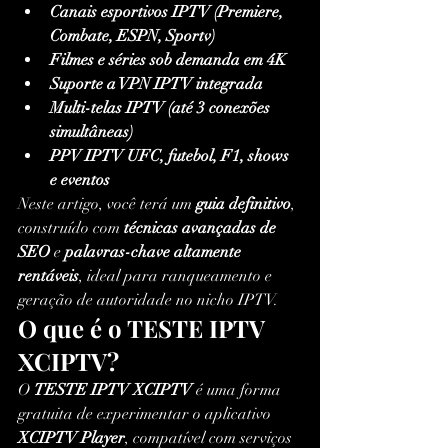
Canais esportivos IPTV (Premiere, 
Combate, ESPN, Sportv)
Filmes e séries sob demanda em 4K
Suporte a VPN IPTV integrada
Multi-telas IPTV (até 3 conexões 
simultâneas)
PPV IPTV UFC, futebol, F1, shows 
e eventos
Neste artigo, você terá um 
guia definitivo
, 
construído com 
técnicas avançadas de 
SEO
 e 
palavras-chave altamente 
rentáveis
, ideal para ranqueamento e 
geração de autoridade no nicho IPTV.
O que é o TESTE IPTV 
XCIPTV?
O 
TESTE IPTV XCIPTV
 é uma forma 
gratuita de experimentar o aplicativo 
XCIPTV Player
, compatível com serviços 