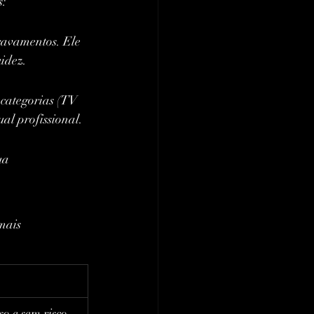
s:
ravamentos. Ele 
uidez.
categorias (TV 
ual profissional.
ua 
mais 
o e sem risco.