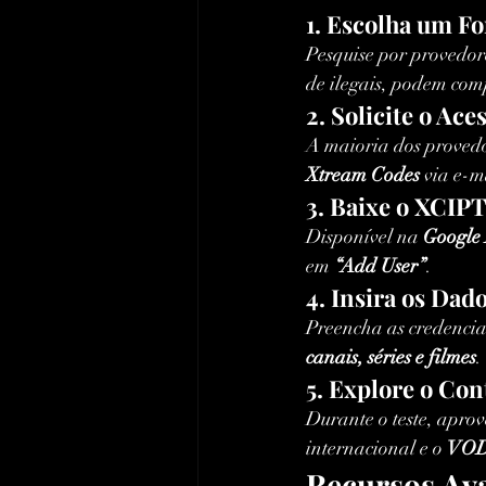
1. Escolha um F
Pesquise por provedor
de ilegais, podem comp
2. Solicite o Ace
A maioria dos provedo
Xtream Codes
 via e-
3. Baixe o XCIP
Disponível na 
Google 
em 
“Add User”
.
4. Insira os Dad
Preencha as credencia
canais, séries e filmes
.
5. Explore o Co
Durante o teste, aprov
internacional e o 
VOD
Recursos Av