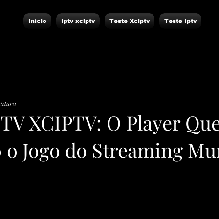
Início
Iptv xciptv
Teste Xciptv
Teste Iptv
eitura
TV XCIPTV: O Player Que
o Jogo do Streaming Mu