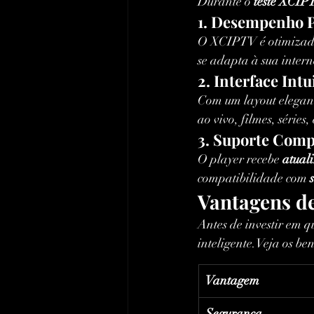
Durante o 
teste XCIP
1. Desempenho
O XCIPTV é otimizad
se adapta à sua inter
2. Interface Int
Com um layout elegant
ao vivo, filmes, séries, 
3. Suporte Comp
O player recebe 
atual
compatibilidade com 
Vantagens d
Antes de investir em q
inteligente.Veja os ben
Vantagem
Segurança