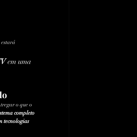
 estará 
TV
 em uma 
do
regar o que o 
istema completo 
m tecnologias 