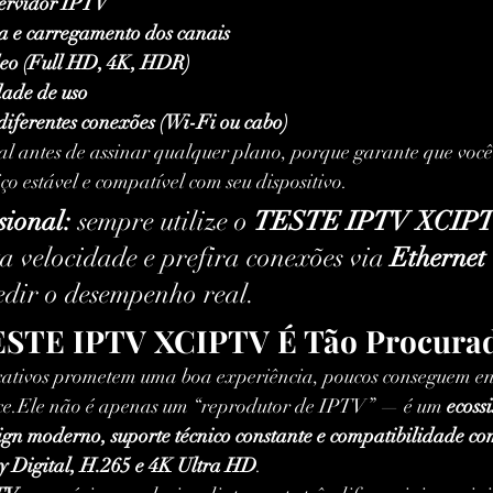
servidor IPTV
a e carregamento dos canais
deo (Full HD, 4K, HDR)
idade de uso
iferentes conexões (Wi-Fi ou cabo)
ial antes de assinar qualquer plano, porque garante que você
ço estável e compatível com seu dispositivo.
sional:
 sempre utilize o 
TESTE IPTV XCIP
a velocidade e prefira conexões via 
Ethernet 
edir o desempenho real.
ESTE IPTV XCIPTV É Tão Procura
ativos prometem uma boa experiência, poucos conseguem ent
ece.Ele não é apenas um “reprodutor de IPTV” — é um 
ecoss
ign moderno, suporte técnico constante e compatibilidade co
y Digital, H.265 e 4K Ultra HD
.