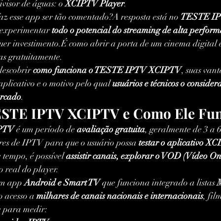
visor de águas: o 
XCIPTV Player
.
az esse app ser tão comentado?A resposta está no 
TESTE I
experimentar 
todo o potencial do streaming de alta perfor
er investimento.É como abrir a porta de um cinema digital 
as gratuitamente.
descobrir 
como funciona o TESTE IPTV XCIPTV
, suas vant
aplicativo e o motivo pelo qual 
usuários e técnicos o conside
ercado
.
ESTE IPTV XCIPTV e Como Ele Fu
PTV
 é um período de 
avaliação gratuita
, geralmente de 3 a 6
res de IPTV para que o usuário possa 
testar o aplicativo X
 tempo, é possível 
assistir canais, explorar o VOD (Vídeo 
 real do player.
um app 
Android e Smart TV
 que funciona integrado a listas 
o acesso a 
milhares de canais nacionais e internacionais
, fil
e para medir: