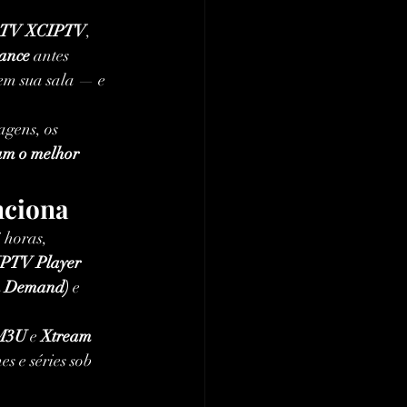
PTV XCIPTV
, 
mance
 antes 
em sua sala — e 
agens, os 
ram o melhor 
nciona
 horas, 
CIPTV Player 
On Demand)
 e 
M3U
 e 
Xtream 
mes e séries sob 