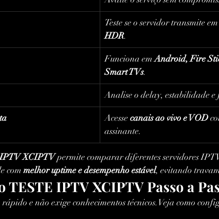
Teste se o servidor transmite em
HDR
.
Funciona em 
Android, Fire Sti
Smart TVs
.
Analise o delay, estabilidade e 
ta
Acesse 
canais ao vivo e VOD
 co
assinante.
IPTV XCIPTV
 permite comparar diferentes servidores IPT
le com 
melhor uptime e desempenho estável
, evitando trava
o TESTE IPTV XCIPTV Passo a Pa
s, rápido e não exige conhecimentos técnicos.Veja como confi