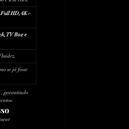
 
Full HD, 4K
 e 
ck, TV Box e 
fluidez.
mo se já fosse 
V, garantindo 
mentos.
sso
gurar 