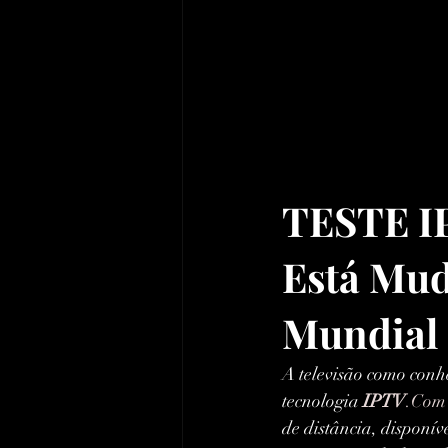
TESTE IP
Está Mud
Mundial
A televisão como conh
tecnologia 
IPTV
.Com
de distância, disponív