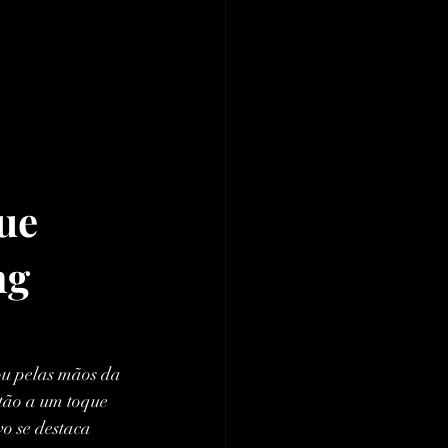
ue 
g 
ou pelas mãos da 
stão a um toque 
o se destaca 