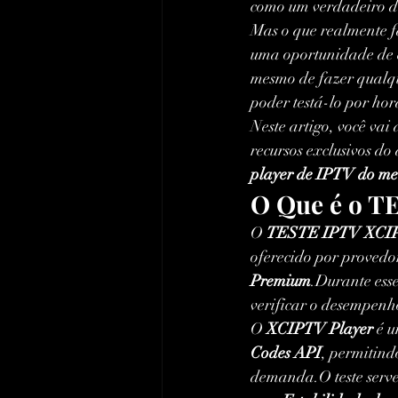
como um verdadeiro di
Mas o que realmente f
uma oportunidade de 
mesmo de fazer qualqu
poder testá-lo por hor
Neste artigo, você vai 
recursos exclusivos do 
player de IPTV do m
O Que é o T
O 
TESTE IPTV XCI
oferecido por provedo
Premium
.Durante esse
verificar o desempenho
O 
XCIPTV Player
 é 
Codes API
, permitind
demanda.O teste serv