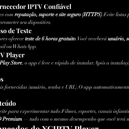
ornecedor IPTV Confiável
es com 
reputação, suporte e site seguro (HTTPS)
.Evite lista
rometer seu dispositivo.
sso de Teste
res oferece 
teste de 6 horas gratuito
.Você receberá 
usuário, s
mail ou WhatsApp.
TV Player
Play Store
, o app é leve e rápido de instalar.Após a instalaç
os
is fornecidas (usuário, senha e URL).O app automaticament
nteúdo
eite para experimentar tudo:Filmes, esportes, canais infanti
 Premium
 — tudo com o mesmo desempenho que você terá 
ançados do XCIPTV Player