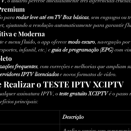
TV
, o usuário percebe imediatamente três diferenciais cruciai
 Premium
o para 
rodar leve até em TV Box básicas
, sem engasgos ou t
net, ajustando a resolução automaticamente para garantir fl
uitiva e Moderna
e e menu fluido, o app oferece 
modo escuro
, navegação por 
esportes, infantil, etc.) e 
guia de programação (EPG)
 com vis
leto
izações frequentes
, com correções e melhorias que ampliam s
servidores IPTV licenciados
 e novos formatos de vídeo.
e Realizar o TESTE IPTV XCIPTV
ualquer assinatura IPTV, o 
teste gratuito XCIPTV
 é o passo 
efícios principais:
Descrição
Avalie o serviço sem compromiss