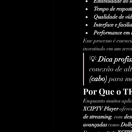
Estabilidade do 
Tempo de respost
Qualidade de ví
Interface e facil
Performance em d
Esse processo é essenc
investindo em um servi
💡 
Dica profis
conexão de alt
(cabo)
 para m
Por Que o T
Enquanto muitos aplic
XCIPTV Player
 ofer
de streaming
, com 
des
avançadas
 como 
Dolb