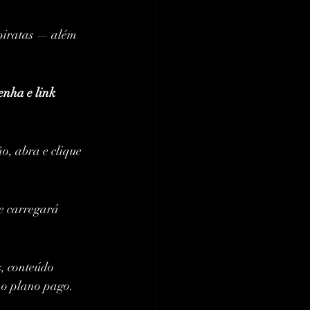
s piratas — além 
enha e link 
ão, abra e clique 
e carregará 
s, conteúdo 
no plano pago.