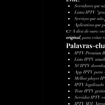
Servidores que n
Listas IPTV “grat
Serviços que não
Aplicativos que 
👉 A dica de ouro: es
original
, para evitar r
Palavras-ch
IPTV Premium Br
Lista IPTV atual
XCIPTV download
App IPTV para 
Melhor player I
IPTV legalizado
Teste IPTV grátis
Servidor IPTV es
IPTV M3U Xtre