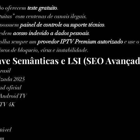
ão oferecem 
teste gratuito
.
uitas” com centenas de canais ilegais.
 possuem 
painel de controle ou suporte técnico
.
pedem 
acesso indevido a dados pessoais
.
colha sempre um 
provedor IPTV Premium autorizado
 e use o
iscos de bloqueio, vírus e instabilidade.
ave Semânticas e LSI (SEO Avançad
asil
izada 2025
 oficial
Android TV
PTV 4K
tável
am