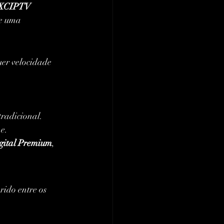
 XCIPTV 
 e uma 
er velocidade 
radicional.
e.
igital Premium
, 
rido entre os 