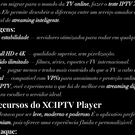
o em migrar para o mundo da 
TV online
, fazer o 
teste IPTV
o.Ele permite descobrir a diferença entre um serviço amador
al de 
streaming inteligente
.
gens:
estabilidade
 — servidores otimizados para rodar em qualqu
ll HD e 4K
 — qualidade superior, sem pixelização.
údo ilimitado
 — filmes, séries, esportes e TV internacional.
l
 — pague menos e tenha mais conteúdo do que a TV a cabo t
al
 — compatível com 
VPNs
 para anonimato e proteção onlin
CIPTV
, você experimenta o que há de melhor em 
streaming d
ra escolher o servidor ideal.
Recursos do XCIPTV Player
destaca por ser 
leve, moderno e poderoso
.É o aplicativo prefe
mium
, pois oferece uma experiência fluida e personalizável.
taque: