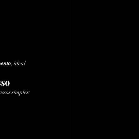
mento
, ideal 
sso
ssos simples:
.