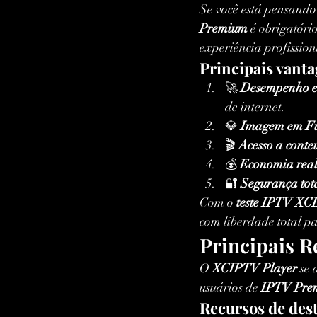
Se você está pensand
Premium
 é obrigatóri
experiência profission
Principais vanta
🚀 
Desempenho e 
de internet.
💎 
Imagem em Fu
🎬 
Acesso a conte
💰 
Economia rea
🔐 
Segurança tot
Com o 
teste IPTV X
com liberdade total pa
Principais 
O 
XCIPTV Player
 se 
usuários de 
IPTV Pre
Recursos de des