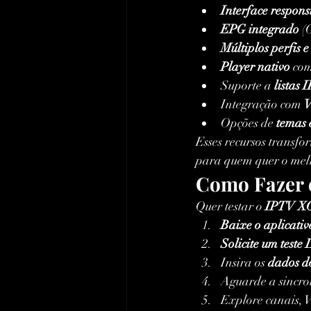
Interface responsi
EPG integrado
 (
Múltiplos perfis e
Player nativo
 co
Suporte a 
listas
Integração com 
V
Opções de 
temas 
Esses recursos transf
para quem quer o mel
Como Fazer 
Quer testar o 
IPTV X
Baixe o aplicati
Solicite um teste
Insira os 
dados d
Aguarde a sincro
Explore canais, 