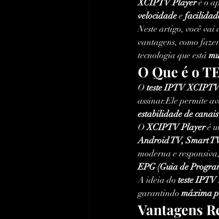
XCIPTV Player
 é o a
velocidade
 e 
facilidad
Neste artigo, você vai
vantagens, como fazer
tecnologia que está 
mu
O Que é o T
O 
teste IPTV XCIPT
assinar.Ele permite av
estabilidade de canais
O 
XCIPTV Player
 é 
Android TV, Smart TVs
moderna e responsiva,
EPG (Guia de Progra
A ideia do 
teste IPTV
garantindo 
máxima p
Vantagens R