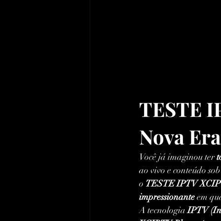
TESTE IP
Nova Era
Você já imaginou ter 
t
ao vivo e conteúdo so
o 
TESTE IPTV XCI
impressionante
 em qua
A tecnologia 
IPTV (Int