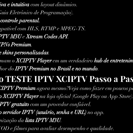
va e intuitiva
 com layout dinâmico.
Guia Eletrônico de Programação).
 controle parental.
mpatível com HLS, RTMP e MPEG-TS.
 IPTV M3U
 e 
Xtream Codes API
.
PNs Premium
.
e skins personalizadas
.
ormam o 
XCIPTV Player
 em um verdadeiro 
hub de entreteni
hor do 
IPTV Premium no Brasil e no mundo
.
o TESTE IPTV XCIPTV Passo a Pa
CIPTV Premium
 agora mesmo?Veja como fazer em poucos pa
vo XCIPTV Player
 na loja oficial (Google Play ou App Store)
 IPTV gratuito
 com um provedor confiável.
o servidor IPTV (usuário, senha e URL)
 no app.
nização da 
lista IPTV M3U
.
VOD e filmes para avaliar desempenho e qualidade.