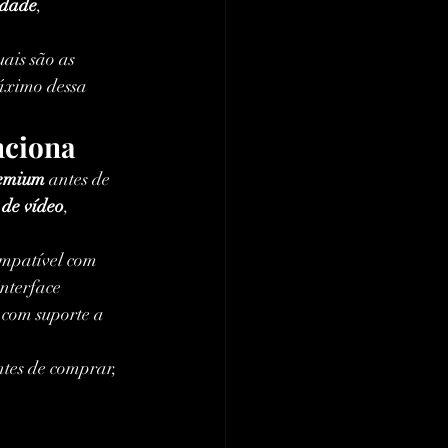
idade
, 
uais são as 
máximo dessa 
nciona
remium
 antes de 
 de vídeo
, 
mpatível com 
interface 
, com suporte a 
antes de comprar, 