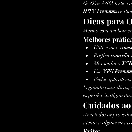
💡 
Dica PRO:
 teste o
IPTV Premium
 realm
Dicas para 
Mesmo com um bom serv
Melhores práti
Utilize uma 
cone
Prefira 
conexão v
Mantenha o 
XCIP
Use 
VPN Premi
Feche aplicativos
Seguindo essas dicas, o
experiência digna da
Cuidados ao
Nem todos os provedore
atento a alguns sinais 
Evite: