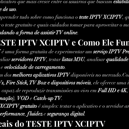
plicativo que mais cresce entre os usuários que buscam 
estabil
e de uso
.
 aprender tudo sobre como funciona o 
teste IPTV XCIPTV
, q
 o teste gratuito e quais cuidados tomar para aproveitar o 
dando a forma de assistir TV online
.
ESTE IPTV XCIPTV e Como Ele Fu
V
 é uma forma gratuita de experimentar um 
serviço IPTV P
aliar 
servidores IPTV
, testar 
listas M3U
, analisar 
qualidade
 e 
velocidade de carregamento
.
um dos 
melhores aplicativos IPTV
 disponíveis no mercado.Co
, Fire Stick, TV Box e dispositivos móveis
, ele oferece uma 
 capaz de reproduzir transmissões ao vivo em 
Full HD e 4K
mação)
, 
VOD
 e 
Catch-up TV
.
 XCIPTV gratuito
 é simples: testar o aplicativo e o servidor 
erformance
, 
fluidez
 e 
segurança digital
.
eais do TESTE IPTV XCIPTV