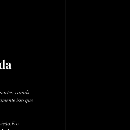
da 
portes, canais 
mente isso que 
visão.E o 