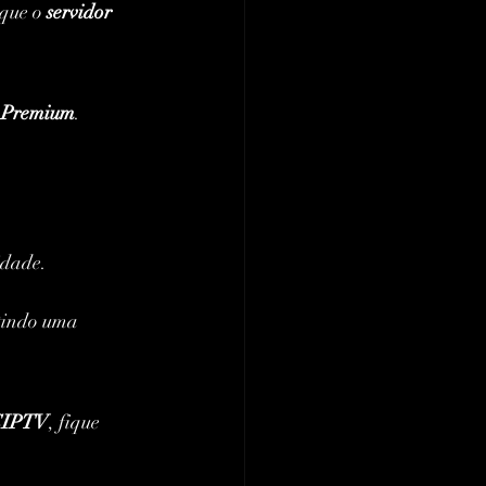
 que o 
servidor 
 Premium
.
idade.
tindo uma 
XCIPTV
, fique 