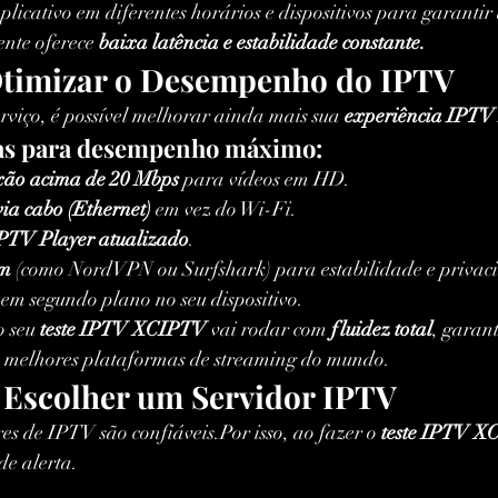
 aplicativo em diferentes horários e dispositivos para garantir
ente oferece 
baixa latência e estabilidade constante.
Otimizar o Desempenho do IPTV
iço, é possível melhorar ainda mais sua 
experiência IPTV
cas para desempenho máximo:
xão acima de 20 Mbps
 para vídeos em HD.
ia cabo (Ethernet)
 em vez do Wi-Fi.
TV Player atualizado
.
um
 (como NordVPN ou Surfshark) para estabilidade e privac
 em segundo plano no seu dispositivo.
 seu 
teste IPTV XCIPTV
 vai rodar com 
fluidez total
, garan
s melhores plataformas de streaming do mundo.
 Escolher um Servidor IPTV
s de IPTV são confiáveis.Por isso, ao fazer o 
teste IPTV 
de alerta.