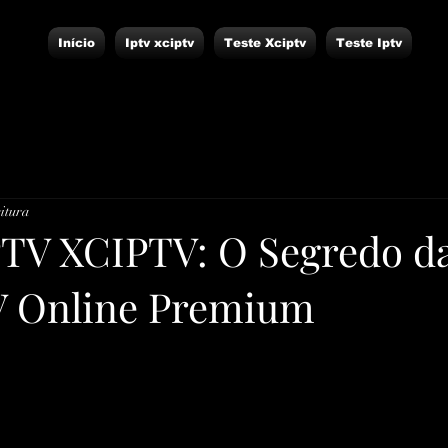
Início
Iptv xciptv
Teste Xciptv
Teste Iptv
eitura
TV XCIPTV: O Segredo d
V Online Premium