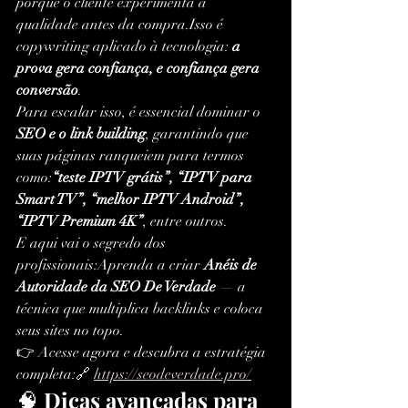
porque o cliente experimenta a 
qualidade antes da compra.Isso é 
copywriting aplicado à tecnologia: 
a 
prova gera confiança, e confiança gera 
conversão
.
Para escalar isso, é essencial dominar o 
SEO e o link building
, garantindo que 
suas páginas ranqueiem para termos 
como:
“teste IPTV grátis”, “IPTV para 
Smart TV”, “melhor IPTV Android”, 
“IPTV Premium 4K”
, entre outros.
E aqui vai o segredo dos 
profissionais:Aprenda a criar 
Anéis de 
Autoridade da SEO De Verdade
 — a 
técnica que multiplica backlinks e coloca 
seus sites no topo.
👉 Acesse agora e descubra a estratégia 
completa:🔗 
https://seodeverdade.pro/
🧠 
Dicas avançadas para 