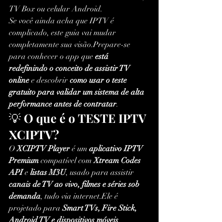
TV Box ou celular Android.
Se você ainda acha que IPTV é 
complicado, este guia vai mudar 
completamente sua visão.Prepare-se 
para conhecer o app que 
está 
redefinindo o conceito de assistir TV 
online
 e descobrir 
como usar o teste 
gratuito para validar um sistema de alta 
performance antes de contratar
.
💡 
O que é o TESTE IPTV 
XCIPTV?
O 
XCIPTV Player
 é um 
aplicativo IPTV 
Premium
 compatível com 
Xtream Codes 
API
 e 
listas M3U
, usado para assistir 
canais de TV ao vivo, filmes e séries sob 
demanda
, tudo via internet.Ele é 
projetado para 
Smart TVs, Fire Stick, 
Android TV e dispositivos móveis
, 