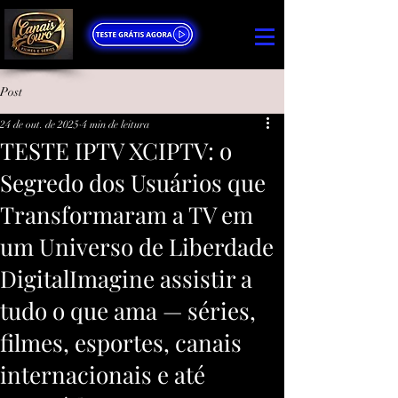
Post
24 de out. de 2025
4 min de leitura
TESTE IPTV XCIPTV: o
Segredo dos Usuários que
Transformaram a TV em
um Universo de Liberdade
DigitalImagine assistir a
tudo o que ama — séries,
filmes, esportes, canais
internacionais e até