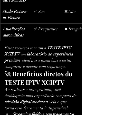
4K e Full HD
Modo Picture-
✅ Sim
❌ Não
in-Picture
Atualizações 
✅ Frequentes
❌ Irregulares
automáticas
Esses recursos tornam o 
TESTE IPTV 
XCIPTV
 um 
laboratório de experiência 
premium
, ideal para quem busca testar, 
comparar e decidir com segurança.
🚀 
Benefícios diretos do 
TESTE IPTV XCIPTV
Ao realizar o teste gratuito, você 
desbloqueia uma experiência completa de 
televisão digital moderna
.Veja o que 
torna essa ferramenta indispensável:
Streaming fluido e sem travamentos
, 