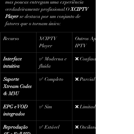
mas poucas entregam uma experiência 
verdadeiramente profissional.O 
XCIPTV 
Player
 se destaca por um conjunto de 
fatores que o tornam único:
Recurso
XCIPTV 
Outros Apps 
Player
IPTV
Interface 
✅ Moderna e 
❌ Confusa
intuitiva
fluida
Suporte 
✅ Completo
❌ Parcial
Xtream Codes 
& M3U
EPG e VOD 
✅ Sim
❌ Limitado
integrados
Reprodução 
✅ Estável
❌ Oscilante