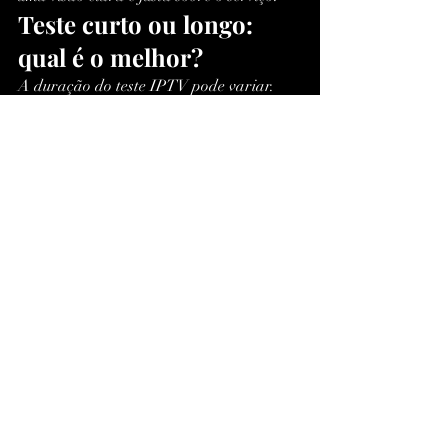
Teste curto ou longo: 
qual é o melhor?
A duração do teste IPTV pode variar. 
Veja as diferenças:
Tipo de teste
Vantagens
Limitações
6 horas
Rápido e 
Pode não 
prático.
mostrar 
falhas em 
horários 
distintos.
24 horas
Permite 
Requer mais 
avaliação em 
tempo de uso.
diferentes 
momentos do 
dia.