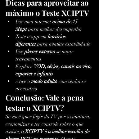
Dicas para aproveitar ao 
máximo o Teste XCIPTV
Use uma internet 
acima de 15 
Mbps
 para melhor desempenho
Teste o app em 
horários 
diferentes
 para avaliar estabilidade
Use 
player externo
 se notar 
travamentos
Explore 
VOD, séries, canais ao vivo, 
esportes e infantis
Ative o 
modo adulto
 com senha se 
necessário
Conclusão: Vale a pena 
testar o XCIPTV?
Se você quer fugir da TV por assinatura, 
economizar e ter controle sobre o que 
assiste, 
o XCIPTV é a melhor escolha de 
player IPTV no momento
. O teste 