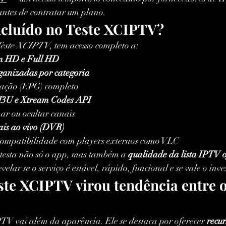
antes de contratar um plano.
ncluído no Teste XCIPTV?
este XCIPTV
, tem acesso completo a:
em HD e Full HD
rganizadas por categoria
ação (EPG) completo
 M3U e Xtream Codes API
ar ou ocultar canais
is ao vivo (DVR)
 compatibilidade com players externos como VLC
ê testa não só o app, mas também a 
qualidade da lista IPTV 
velar se o serviço é estável, rápido, funcional e se vale o inv
ste XCIPTV virou tendência entre o
TV vai além da aparência. Ele se destaca por oferecer 
recur