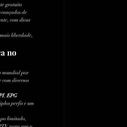
te gratuito 
 avançados de 
nte, com dicas 
 mais liberdade, 
a no 
a mundial por 
 com diversos 
PI
, 
EPG 
plos perfis e um 
mpo limitado, 
PTV para que o 