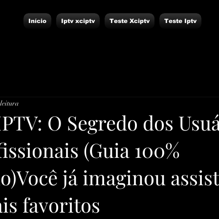
Início
Iptv xciptv
Teste Xciptv
Teste Iptv
leitura
IPTV: O Segredo dos Usuá
issionais (Guia 100%
o)Você já imaginou assist
is favoritos