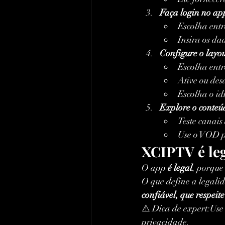
Faça login no ap
Escolha ent
Insira os da
Configure o layo
Escolha entr
Ative ou des
Escolha o id
Explore o conteú
Teste canais 
Use o VOD pa
XCIPTV é le
O app 
é legal
, porque
O que define a legalid
confiável, que respeite
⚠️ Dica de expert:Use
privacidade.