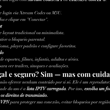
p
re login via Xtream Codes ou M3U.
dos e clique em "Conectar".
ut
e layout tradicional ou minimalista.
ative o bloqueio parental.
ioma, player padrão e configure favoritos.
do
de esportes, filmes, infantis, adultos e séries.
ra ver trailers, sinopses e avaliações.
gal e seguro? Sim — mas com cuida
 não oferece nenhum conteúdo por si só. Ele é um 
reprodutor
ade do uso é a 
lista IPTV carregada
. Por isso, 
escolha um fo
 os direitos de transmissão.
 
VPN
 para proteger sua conexão, evitar bloqueios por regiã