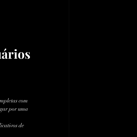
ários 
ompletas com 
agar por uma 
icativos de 