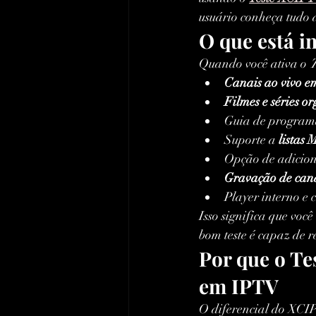
usuário conheça tudo 
O que está i
Quando você ativa o 
T
Canais ao vivo 
Filmes e séries o
Guia de program
Suporte a 
listas
Opção de adicion
Gravação de cana
Player interno e
Isso significa que voc
bom teste é capaz de re
Por que o Te
em IPTV
O diferencial do XCIP