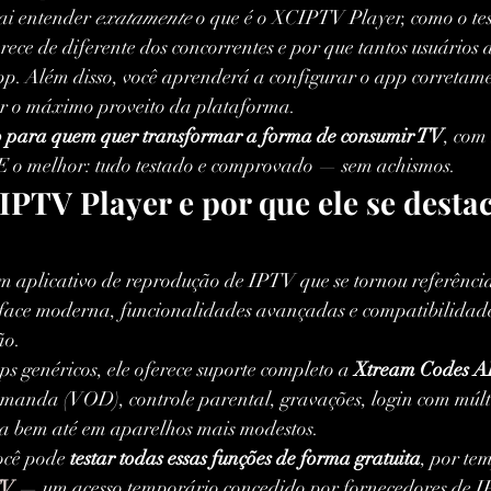
ai entender 
exatamente
 o que é o XCIPTV Player, como o tes
erece de diferente dos concorrentes e por que tantos usuários
p. Além disso, você aprenderá a configurar o app corretame
rar o máximo proveito da plataforma.
vo para quem quer transformar a forma de consumir TV
, com
 E o melhor: tudo testado e comprovado — sem achismos.
IPTV Player e por que ele se destac
um aplicativo de reprodução de IPTV que se tornou referênci
erface moderna, funcionalidades avançadas e compatibilidade
ão.
ps genéricos, ele oferece suporte completo a 
Xtream Codes A
demanda (VOD), controle parental, gravações, login com múlti
da bem até em aparelhos mais modestos.
ocê pode 
testar todas essas funções de forma gratuita
, por te
TV
 — um acesso temporário concedido por fornecedores de I