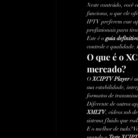
Neste conteúdo, você v
funciona, o que ele of
IPTV preferem esse ap
profissionais para ti
Este é o 
guia definiti
controle e qualidade.
O que é o XC
mercado?
O 
XCIPTV Player
 é 
sua estabilidade, int
formatos de transmiss
Diferente de outros ap
XMLTV
, vídeos sob 
sistema fluido que ro
E o melhor de tudo? V
usando o 
Teste XCIP