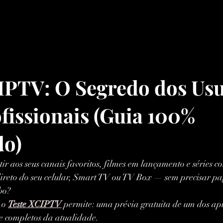
IPTV: O Segredo dos Usu
fissionais (Guia 100% 
do)
tir aos seus canais favoritos, filmes em lançamento e séries c
reto do seu celular, Smart TV ou TV Box — sem precisar p
bo?
 o 
Teste XCIPTV
 permite: uma prévia gratuita de um dos apl
e completos da atualidade.