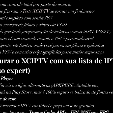
com controle total por parte do usuário.
e fizeram o 
Teste XCIPTV 
se tornar um fenômeno:
tal completo com senha PIN
 serviços de filmes e séries via VOD
da grade de programação de todos os canais (EPG XMLTV)
atível com controle remoto e 100% personalizável
gente: ele lembra onde você parou em filmes e episódios
 VPN e conexões criptografadas para maior segurança
urar o XCIPTV com sua lista de IP
so expert)
Player
nfiáveis ou lojas alternativas (APKPURE, Aptoide etc.).
tá na Play Store, mas é 100% seguro se baixado de fontes ve
 de teste
ornecedor IPTV confiável e peça um teste gratuito.
á um login com 
Xtream Codes API
 ou 
URL M3U com EPG
.