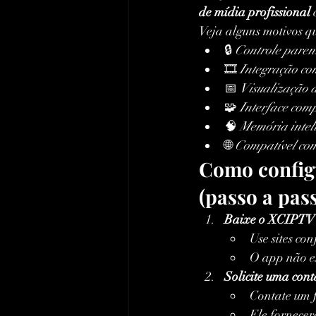
de mídia profissional
 
Veja alguns motivos qu
🔒 
Controle paren
🎞️ 
Integração com
📅 
Visualização 
🧩 
Interface comp
🧠 
Memória inteli
🌐 
Compatível com
Como config
(passo a pas
Baixe o XCIPTV 
Use sites co
O app não es
Solicite uma conta
Contate um f
Ele fornecer