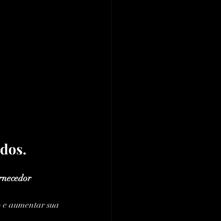
dos.
.
rnecedor 
o e aumentar sua 