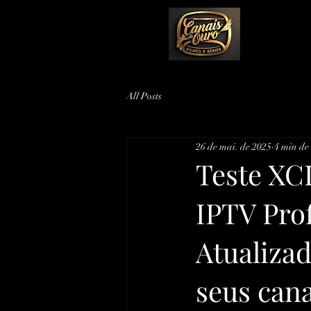
All Posts
26 de mai. de 2025
4 min de 
Teste XC
IPTV Prof
Atualizad
seus cana