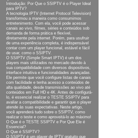
Introdução: Por Que o SSIPTV é o Player Ideal
para IPTV?
A tecnologia IPTV (Internet Protocol Television)
transformou a maneira como consumimos
entretenimento. Com ela, você pode acessar
canais ao vivo, filmes, séries e conteúdos sob
demanda de forma prática e flexível,
diretamente pela internet. Porém, para usufruir
de uma experiência completa, é indispensável
contar com um player funcional, estável e fácil
de usar, como o SSIPTV.
O SSIPTV (Simple Smart IPTV) é um dos
players mais utilizados no mercado devido à
sua compatibilidade com diversos dispositivos,
interface intuitiva e funcionalidades avançadas.
Ele permite que você configure listas de canais
com facilidade e tenha acesso a conteúdos de
alta qualidade, desde transmissões ao vivo até
conteúdos em Full HD e 4K. Antes de configurá-
lo, é essencial realizar o TESTE SSIPTV para
avaliar a compatibilidade e garantir que o player
atende às suas expectativas. Neste artigo,
você aprenderá tudo sobre o SSIPTV, como
realizar o teste e como aproveitá-lo ao máximo!
O Que é o TESTE SSIPTV e Por Que Ele é
Essencial?
O Que é SSIPTV?
O SSIPTV é um player de IPTV gratuito que