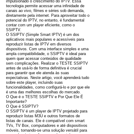
impulsionado o crescimento do IPTV. Essa
tecnologia permite acessar uma infinidade de
canais ao vivo, filmes e séries sob demanda,
diretamente pela internet. Para aproveitar todo o
potencial do IPTV, no entanto, é fundamental
contar com um player eficiente, como o
SSIPTV.
O SSIPTV (Simple Smart IPTV) é um dos
aplicativos mais populares e acessíveis para
reproduzir listas de IPTV em diversos
dispositivos. Com uma interface simples e uma
ampla compatibilidade, o SSIPTV é ideal para
quem quer acessar conteúdos de qualidade
sem complicações. Realizar o TESTE SSIPTV
antes de usá-lo de forma definitiva é crucial
para garantir que ele atenda às suas
expectativas. Neste artigo, você aprenderá tudo
sobre este player, incluindo suas
funcionalidades, como configurá-lo e por que ele
é uma das melhores escolhas do mercado.
O Que é o TESTE SSIPTV e Por Que Ele É
Importante?
O Que é SSIPTV?
O SSIPTV é um player de IPTV projetado para
reproduzir listas M3U e outros formatos de
listas de canais. Ele é compatível com smart
TVs, TV Box, computadores e até dispositivos
móveis, tornando-se uma solução versátil para