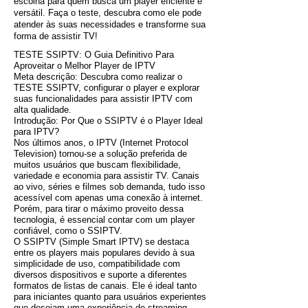
escolha para quem busca um player eficiente e
versátil. Faça o teste, descubra como ele pode
atender às suas necessidades e transforme sua
forma de assistir TV!
TESTE SSIPTV: O Guia Definitivo Para
Aproveitar o Melhor Player de IPTV
Meta descrição: Descubra como realizar o
TESTE SSIPTV, configurar o player e explorar
suas funcionalidades para assistir IPTV com
alta qualidade.
Introdução: Por Que o SSIPTV é o Player Ideal
para IPTV?
Nos últimos anos, o IPTV (Internet Protocol
Television) tornou-se a solução preferida de
muitos usuários que buscam flexibilidade,
variedade e economia para assistir TV. Canais
ao vivo, séries e filmes sob demanda, tudo isso
acessível com apenas uma conexão à internet.
Porém, para tirar o máximo proveito dessa
tecnologia, é essencial contar com um player
confiável, como o SSIPTV.
O SSIPTV (Simple Smart IPTV) se destaca
entre os players mais populares devido à sua
simplicidade de uso, compatibilidade com
diversos dispositivos e suporte a diferentes
formatos de listas de canais. Ele é ideal tanto
para iniciantes quanto para usuários experientes
que desejam uma experiência de streaming